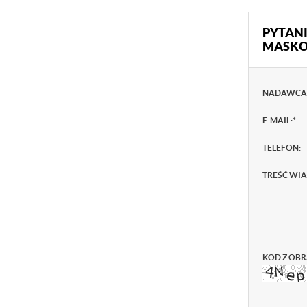
PYTANI
MASKOW
NADAWCA
E-MAIL:
*
TELEFON:
TREŚĆ WI
KOD Z OBR