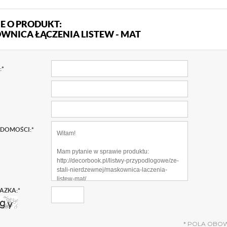
E O PRODUKT:
NICA ŁĄCZENIA LISTEW - MAT
:
*
ADOMOŚCI:
*
AZKA:
*
*
POLA OBO