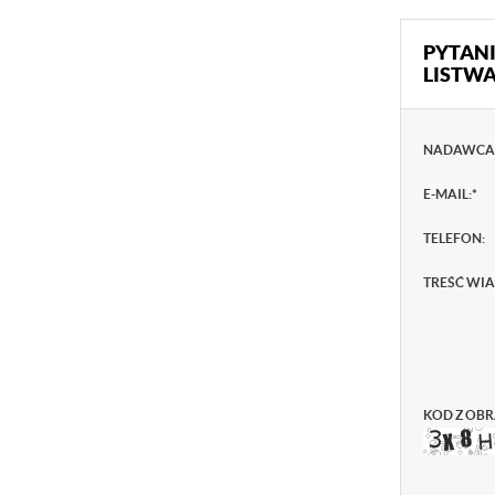
PYTANI
LISTW
NADAWCA
E-MAIL:
*
TELEFON:
TREŚĆ WI
KOD Z OBR