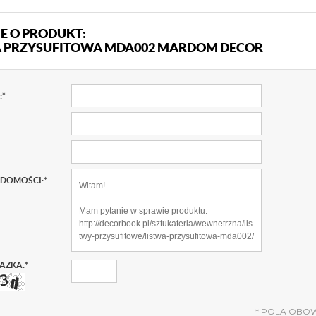
E O PRODUKT:
A PRZYSUFITOWA MDA002 MARDOM DECOR
:
*
ADOMOŚCI:
*
AZKA:
*
*
POLA OBO