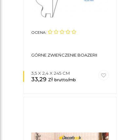
OCENA:
GÓRNE ZWIEŃCZENIE BOAZERII
3,5 X 2,4 X 245 CM
33,29
zł
brutto/mb