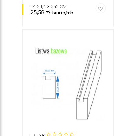
1,4 X 1,4 X 245 CM
25,58
zł
brutto/mb
OCENA: