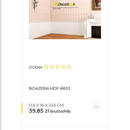
OCENA:
BOAZERIA MDF A1633
0,6 X 16 X 245 CM
39,85
zł
brutto/mb