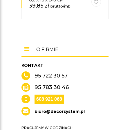
0,6 X 16 X 245 CM
39,85
zł
brutto/mb
O FIRMIE
KONTAKT
95 722 30 57
95 783 30 46
608 921 068
biuro@decorsystem.pl
PRACUJEMY W GODZINACH: