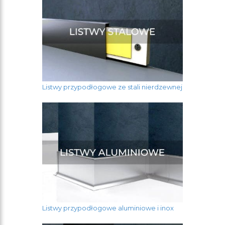
odpornością na działanie wody, prostotą w
montażu oraz atrakcyjną ceną. Zwłaszcza ta
ostatnia zaleta jest bardzo istotna, ponieważ
wielu klientów wzbrania się przed zakupem
listw z obawy przed koniecznością
zatrudniania fachowca od wykończenia
wnętrz. To, jak wiadomo, pociąga za sobą
znaczne koszty i często wymaga zwalniania
Listwy przypodłogowe ze stali nierdzewnej
się z pracy, by dopasować się czasowo do
wizyty specjalisty.
Nowoczesne listwy
przypodłogowe
z plastiku bardzo łatwo
aplikuje się na ściany i z pomocą instrukcji
powinien poradzić sobie z tym zadaniem
każdy domownik.
Plastikowe listwy
przypodłogowe
umieszcza się na
specjalnych szynach/klamrach, które do
ściany można umocować na cztery sposoby
- kołkami, spinaczami,
na klej
lub
dwustronną taśmą. Dzięki temu nie tylko
Listwy przypodłogowe aluminiowe i inox
montaż, ale również ewentualny demontaż
nie stanowi większego trudu i odbywa się w