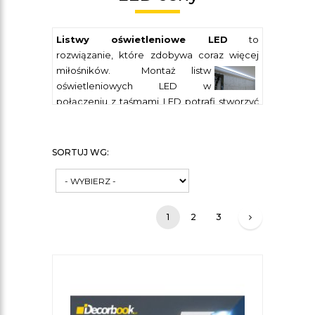
Listwy oświetleniowe LED
to
rozwiązanie, które zdobywa coraz więcej
miłośników.
Montaż listw
oświetleniowych LED w
połączeniu z taśmami LED potrafi stworzyć
nastrojowy i niepowtarzalny klimat w
każdym domu lub mieszkaniu w
stosunkowo niskiej cenie. Zastosowanie
SORTUJ WG:
listw oświetleniowych to prosty i niedrogi
sposób, by wprowadzić do naszego wnętrza
aurę intymności i ekskluzywności. Kolejna
zaleta tego typu elementów ozdobnych to
1
2
3
oszczędność energii, ponieważ technologia
LED charakteryzuje się małym poborem
prądu. Inne zalety diod LED to małe straty
energii i małe rozmiary, niska wartość
napięcia zasilającego, a przy tym wysoka
sprawność i trwałość oraz duża wartość