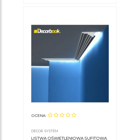
przy tym lekkie i łatwe w montażu. Jeśli
interesują Cię niebanalne rozwiązania w
aranżacji wnętrz, nasze listwy oświetleniowe
LED będą dla Ciebie świetnym
wyborem. Zerknijcie Państwo na Wasze
ściany i zdecydujcie w którym miejscu
ledowe listwy oświetleniowe
będą
prezentować się najbardziej atrakcyjnie. W
dodatku w naszym sklepie znajdą Państwo
taśmy LED o różnorodnych kolorach,
dlatego możliwości urządzenia wnętrza w
nowy sposób są szerokie i na pewno nawet
najbardziej wybredni klienci znajdą
rozwiązanie odpowiednie dla siebie.
GZYMSY LED OŚWIETLAJĄCE ŚCIANĘ
Gzymsy LED oświetlające ścianę
OCENA:
sprawdzą się zarówno podczas rodzinnej
wizyty, jak i bardziej romantycznego
DECOR SYSTEM
wieczoru z ukochaną osobą. Szczególne
LISTWA OŚWIETLENIOWA SUFITOWA