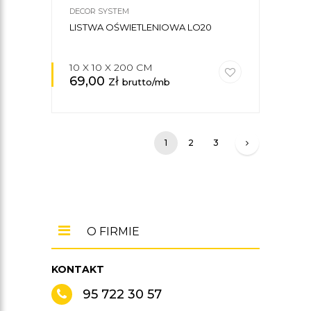
DECOR SYSTEM
LISTWA OŚWIETLENIOWA LO20
10 X 10 X 200 CM
69,00
zł
brutto/mb
1
2
3
O FIRMIE
KONTAKT
95 722 30 57