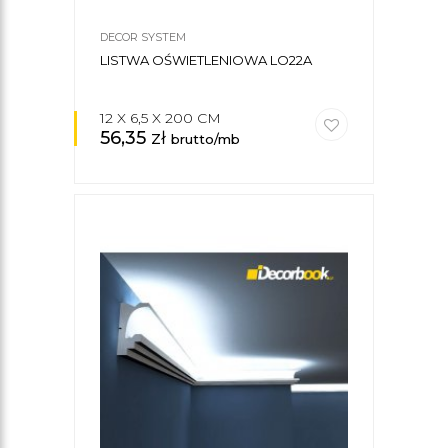
DECOR SYSTEM
LISTWA OŚWIETLENIOWA LO22A
12 X 6,5 X 200 CM
56,35
zł
brutto/mb