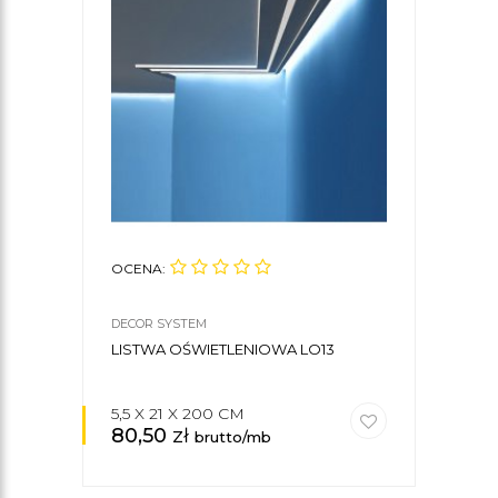
OCENA:
DECOR SYSTEM
LISTWA OŚWIETLENIOWA LO13
5,5 X 21 X 200 CM
80,50
zł
brutto/mb