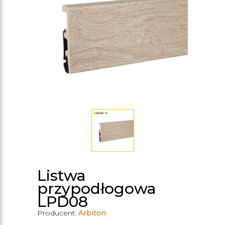
Listwa
przypodłogowa
LPD08
Producent:
Arbiton