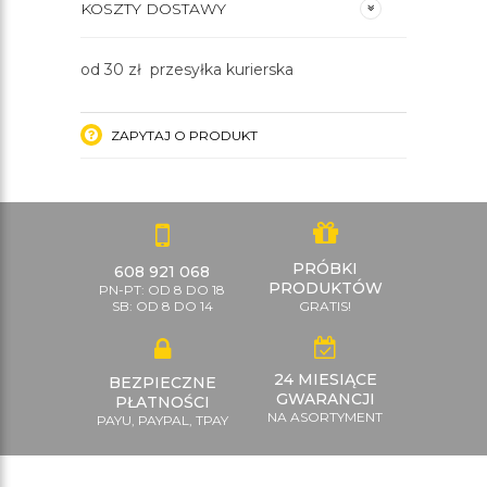
KOSZTY DOSTAWY
od 30 zł przesyłka kurierska
ZAPYTAJ O PRODUKT
PRÓBKI
608 921 068
PRODUKTÓW
PN-PT: OD 8 DO 18
SB: OD 8 DO 14
GRATIS!
24 MIESIĄCE
BEZPIECZNE
GWARANCJI
PŁATNOŚCI
NA ASORTYMENT
PAYU, PAYPAL, TPAY