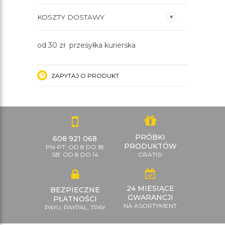
KOSZTY DOSTAWY
od 30 zł przesyłka kurierska
ZAPYTAJ O PRODUKT
PRÓBKI
608 921 068
PRODUKTÓW
PN-PT: OD 8 DO 18
SB: OD 8 DO 14
GRATIS!
24 MIESIĄCE
BEZPIECZNE
GWARANCJI
PŁATNOŚCI
NA ASORTYMENT
PAYU, PAYPAL, TPAY