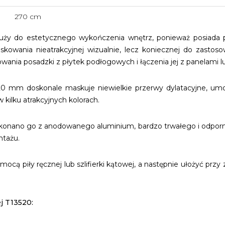
270 cm
uży do estetycznego wykończenia wnętrz, ponieważ posiada pr
owania nieatrakcyjnej wizualnie, lecz koniecznej do zastosowa
nia posadzki z płytek podłogowych i łączenia jej z panelami l
 20 mm doskonale maskuje niewielkie przerwy dylatacyjne, umo
kilku atrakcyjnych kolorach.
wykonano go z anodowanego aluminium, bardzo trwałego i odpor
ntażu.
ocą piły ręcznej lub szlifierki kątowej, a następnie ułożyć pr
j T13520: