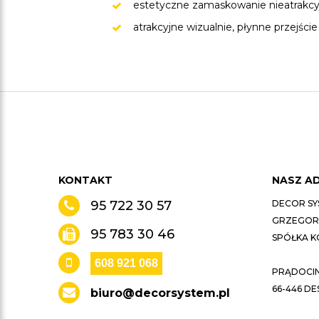
estetyczne zamaskowanie nieatrakcyjn
atrakcyjne wizualnie, płynne przejś
KONTAKT
NASZ A
95 722 30 57
DECOR SY
GRZEGORZ
95 783 30 46
SPÓŁKA 
608 921 068
PRĄDOCIN 
66-446 D
biuro@decorsystem.pl