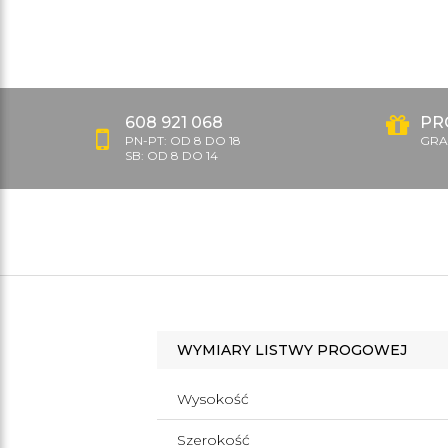
608 921 068
PR
PN-PT: OD 8 DO 18
GRAT
SB: OD 8 DO 14
WYMIARY LISTWY PROGOWEJ
Wysokość
Szerokość