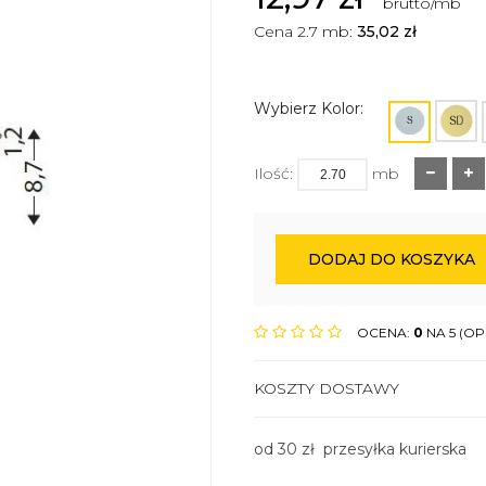
brutto/mb
Cena 2.7 mb:
35,02
zł
Wybierz Kolor:
Ilość:
mb
DODAJ DO KOSZYKA
OCENA:
0
NA 5 (OPI
KOSZTY DOSTAWY
od 30 zł przesyłka kurierska