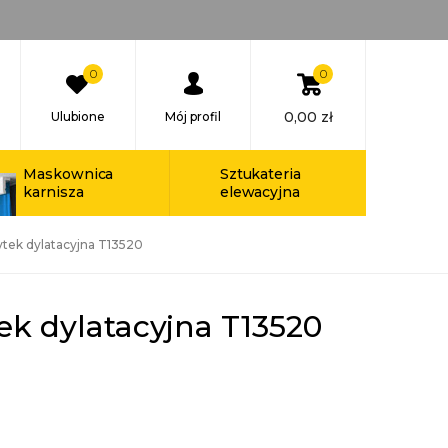
0
0
0,00
zł
Ulubione
Mój profil
Maskownica
Sztukateria
karnisza
elewacyjna
ytek dylatacyjna T13520
tek dylatacyjna T13520