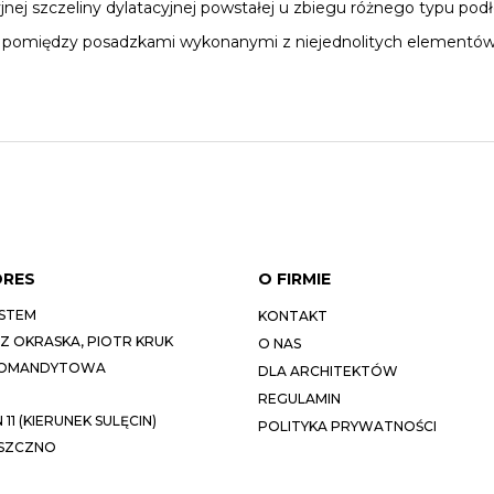
ej szczeliny dylatacyjnej powstałej u zbiegu różnego typu podł
cie pomiędzy posadzkami wykonanymi z niejednolitych elementów
DRES
O FIRMIE
STEM
KONTAKT
 OKRASKA, PIOTR KRUK
O NAS
KOMANDYTOWA
DLA ARCHITEKTÓW
REGULAMIN
11 (KIERUNEK SULĘCIN)
POLITYKA PRYWATNOŚCI
ESZCZNO