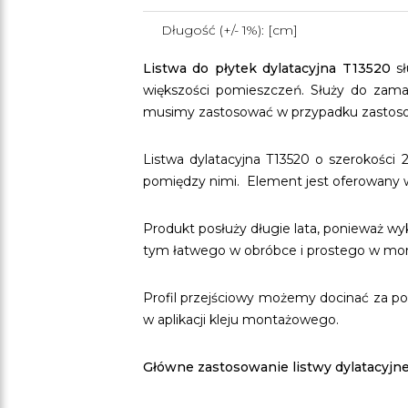
Długość (+/- 1%): [cm]
Listwa do płytek dylatacyjna T13520
sł
większości pomieszczeń. Służy do zamask
musimy zastosować w przypadku zastosowa
Listwa dylatacyjna T13520 o szerokości
pomiędzy nimi. Element jest oferowany w 
Produkt posłuży długie lata, ponieważ 
tym łatwego w obróbce i prostego w mo
Profil przejściowy możemy docinać za pom
w aplikacji kleju montażowego.
Główne zastosowanie listwy dylatacyjne