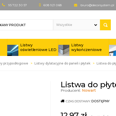
95 722 30 57
608 921 068
biuro@decorsystem.pl
Listwy
Listwy
oświetleniowe LED
wykończeniowe
wy przypodłogowe
Listwy dylatacyjne do paneli i płytek
Listwa do pł
Listwa do pły
Producent:
Nowart
CZAS DOSTAWY:
DOSTĘPNY
12,97
zł