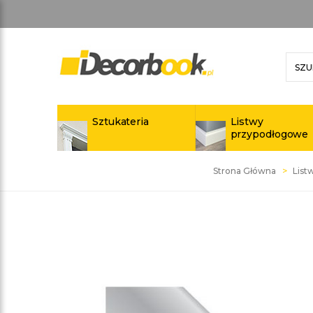
Sztukateria
Listwy
przypodłogowe
Strona Główna
List