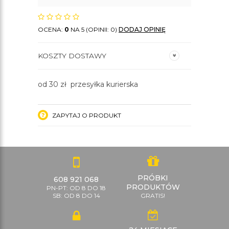
OCENA:
0
NA 5 (OPINII: 0)
DODAJ OPINIĘ
KOSZTY DOSTAWY
od 30 zł przesyłka kurierska
ZAPYTAJ O PRODUKT
PRÓBKI
608 921 068
PRODUKTÓW
PN-PT: OD 8 DO 18
SB: OD 8 DO 14
GRATIS!