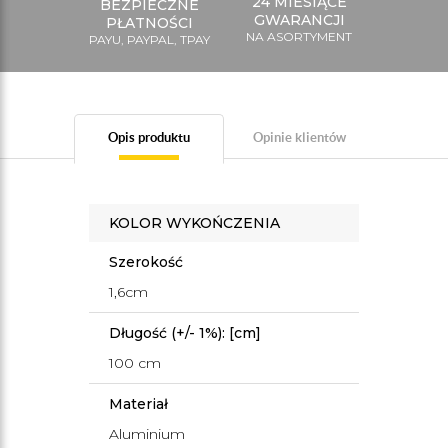
24 MIESIĄCE
BEZPIECZNE
GWARANCJI
PŁATNOŚCI
NA ASORTYMENT
PAYU, PAYPAL, TPAY
Opis produktu
Opinie klientów
KOLOR WYKOŃCZENIA
Szerokość
1,6cm
Długość (+/- 1%): [cm]
100 cm
Materiał
Aluminium