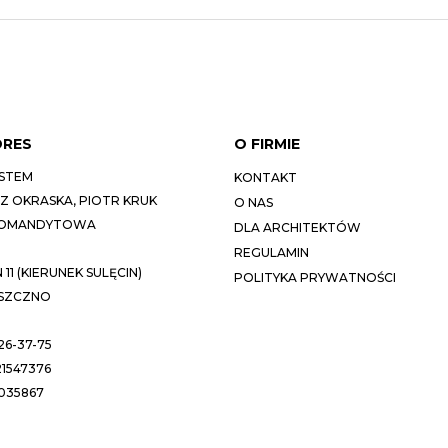
DRES
O FIRMIE
STEM
KONTAKT
 OKRASKA, PIOTR KRUK
O NAS
KOMANDYTOWA
DLA ARCHITEKTÓW
REGULAMIN
11 (KIERUNEK SULĘCIN)
POLITYKA PRYWATNOŚCI
ESZCZNO
26-37-75
1547376
035867