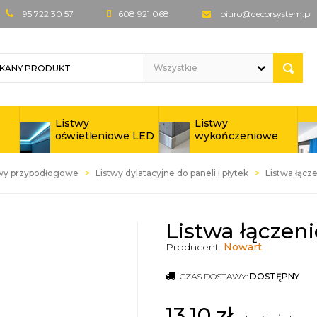
95 722 30 57
608 921 068
biuro@decorsystem.pl
Listwy
Listwy
oświetleniowe LED
wykończeniowe
twy przypodłogowe
Listwy dylatacyjne do paneli i płytek
Listwa łącz
Listwa łączeni
Producent:
Nowart
CZAS DOSTAWY:
DOSTĘPNY
13,10
zł