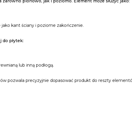
zarówno pionowo, jak i poziomo. Element może służyć jako:
 jako kant ściany i poziome zakończenie.
 do płytek:
rewnianą lub inną podłogą.
arów pozwala precyzyjnie dopasować produkt do reszty element