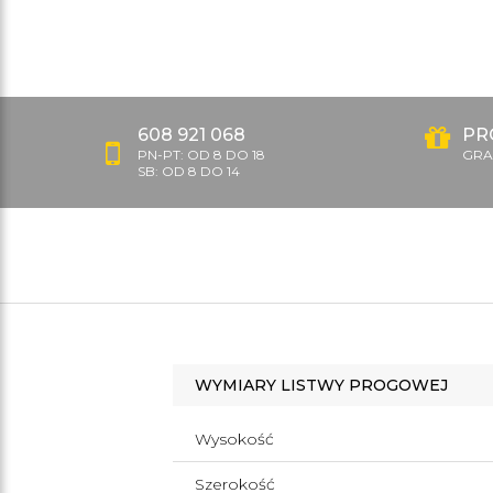
608 921 068
PR
PN-PT: OD 8 DO 18
GRAT
SB: OD 8 DO 14
WYMIARY LISTWY PROGOWEJ
Wysokość
Szerokość