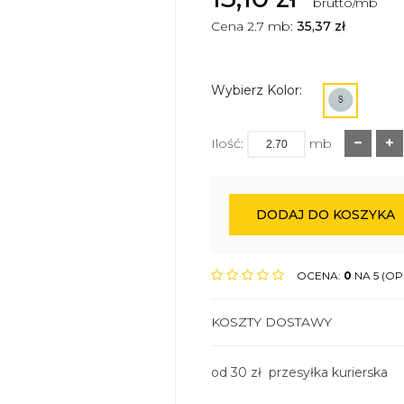
brutto/mb
Cena 2.7 mb:
35,37
zł
Wybierz Kolor:
Ilość:
mb
DODAJ DO KOSZYKA
OCENA:
0
NA 5 (OPI
KOSZTY DOSTAWY
od 30 zł przesyłka kurierska