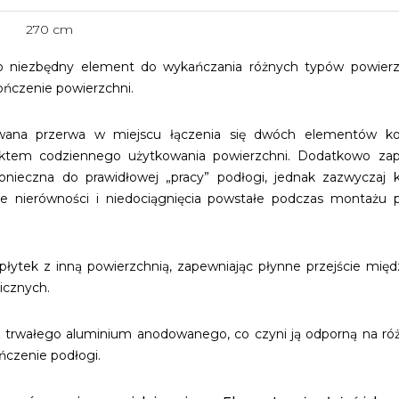
270 cm
 niezbędny element do wykańczania różnych typów powierzch
ończenie powierzchni.
sowana przerwa w miejscu łączenia się dwóch elementów ko
ktem codziennego użytkowania powierzchni. Dodatkowo zap
konieczna do prawidłowej „pracy” podłogi, jednak zazwyczaj 
e nierówności i niedociągnięcia powstałe podczas montażu 
płytek z inną powierzchnią, zapewniając płynne przejście mię
icznych.
z trwałego aluminium anodowanego, co czyni ją odporną na ró
czenie podłogi.