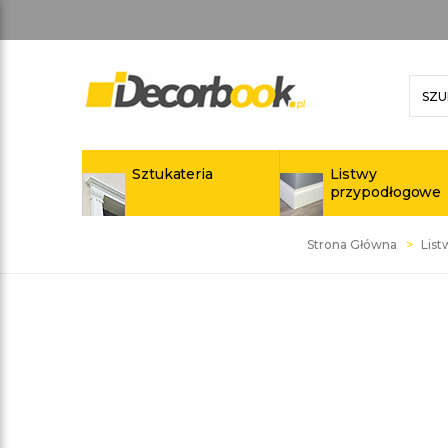
Sztukateria
Listwy
przypodłogowe
Strona Główna
Lis