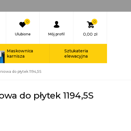
0
0
0,00
zł
Ulubione
Mój profil
Maskownica
Sztukateria
karnisza
elewacyjna
eniowa do płytek 1194,5S
owa do płytek 1194,5S