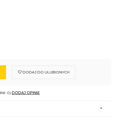
DODAJ DO ULUBIONYCH
NII: 0)
DODAJ OPINIĘ