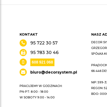
KONTAKT
NASZ A
95 722 30 57
DECOR SY
GRZEGORZ
95 783 30 46
SPÓŁKA 
608 921 068
PRĄDOCIN 
66-446 D
biuro@decorsystem.pl
NIP: 599-3
PRACUJEMY W GODZINACH:
REGON: 52
PN-PT: 8:00 - 18:00
BDO: 000
W SOBOTY 9:00 - 14:00