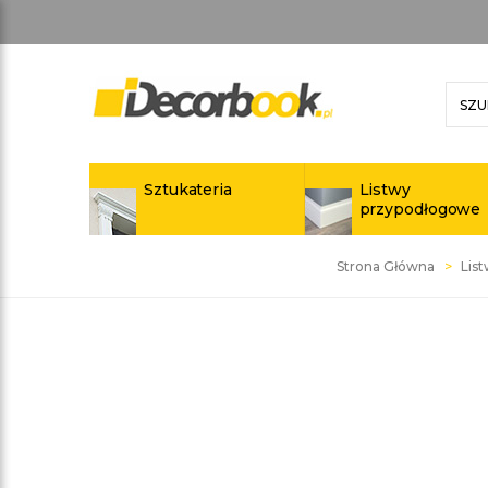
Sztukateria
Listwy
przypodłogowe
Strona Główna
Lis