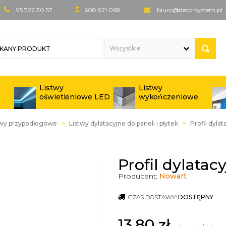
95 722 30 57
608 921 068
biuro@decorsystem.pl
Listwy
Listwy
oświetleniowe LED
wykończeniowe
twy przypodłogowe
Listwy dylatacyjne do paneli i płytek
Profil dyla
Profil dylatac
Producent:
Nowart
CZAS DOSTAWY:
DOSTĘPNY
13,80
zł