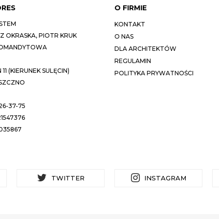
DRES
O FIRMIE
STEM
KONTAKT
 OKRASKA, PIOTR KRUK
O NAS
KOMANDYTOWA
DLA ARCHITEKTÓW
REGULAMIN
11 (KIERUNEK SULĘCIN)
POLITYKA PRYWATNOŚCI
ESZCZNO
26-37-75
1547376
035867
TWITTER
INSTAGRAM