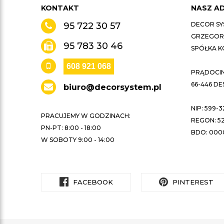
KONTAKT
NASZ A
95 722 30 57
DECOR SY
GRZEGORZ
95 783 30 46
SPÓŁKA 
608 921 068
PRĄDOCIN 
66-446 D
biuro@decorsystem.pl
NIP: 599-3
PRACUJEMY W GODZINACH:
REGON: 52
PN-PT: 8:00 - 18:00
BDO: 000
W SOBOTY 9:00 - 14:00
FACEBOOK
PINTEREST