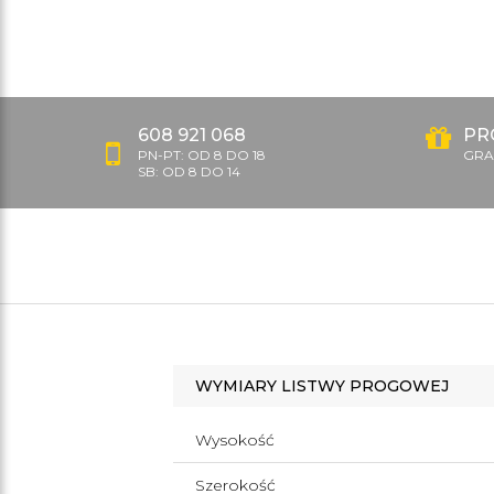
608 921 068
PR
PN-PT: OD 8 DO 18
GRAT
SB: OD 8 DO 14
WYMIARY LISTWY PROGOWEJ
Wysokość
Szerokość