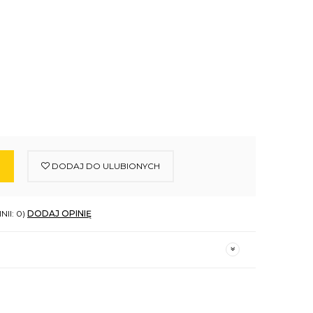
DODAJ DO ULUBIONYCH
NII: 0)
DODAJ OPINIĘ