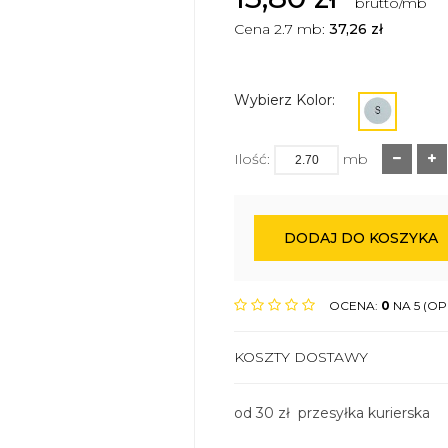
brutto/mb
Cena 2.7 mb:
37,26
zł
Wybierz Kolor:
Ilość:
mb
DODAJ DO KOSZYKA
OCENA:
0
NA 5 (OPI
KOSZTY DOSTAWY
od 30 zł przesyłka kurierska