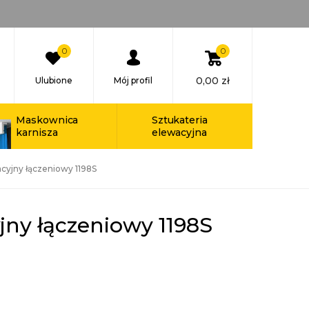
0
0
0,00
zł
Ulubione
Mój profil
Maskownica
Sztukateria
karnisza
elewacyjna
tacyjny łączeniowy 1198S
yjny łączeniowy 1198S