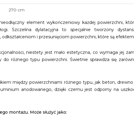
270 cm
ieodłączny element wykończeniowy każdej powierzchni, który s
ogi. Szczelina dylatacyjna to specjalnie tworzony dys
 odkształceniom i przesunięciom powierzchni, które są efekte
cjonalności, niestety jest mało estetyczna, co wymaga jej 
iowy do różnego typu powierzchni. Świetnie sprawdza się zarów
cznikiem między powierzchniami różnego typu, jak beton, drewno
aluminium anodowanego, dzięki czemu jest odporny na uszk
mego montażu. Może służyć jako: