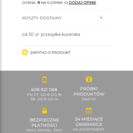
OCENA:
0
NA 5 (OPINII: 0)
DODAJ OPINIĘ
KOSZTY DOSTAWY
od 30 zł przesyłka kurierska
ZAPYTAJ O PRODUKT
PRÓBKI
608 921 068
PRODUKTÓW
PN-PT: OD 8 DO 18
SB: OD 8 DO 14
GRATIS!
24 MIESIĄCE
BEZPIECZNE
GWARANCJI
PŁATNOŚCI
NA ASORTYMENT
PAYU, PAYPAL, TPAY