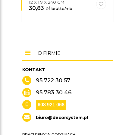
12 X 1,9 X 240 CM
5,8 
30,83
zł
21,
brutto/mb
O FIRMIE
KONTAKT
95 722 30 57
95 783 30 46
608 921 068
biuro@decorsystem.pl
PRACUJEMY W GODZINACH: