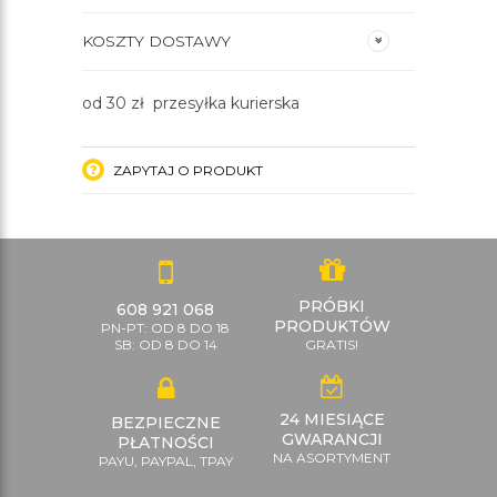
KOSZTY DOSTAWY
od 30 zł przesyłka kurierska
ZAPYTAJ O PRODUKT
PRÓBKI
608 921 068
PRODUKTÓW
PN-PT: OD 8 DO 18
SB: OD 8 DO 14
GRATIS!
24 MIESIĄCE
BEZPIECZNE
GWARANCJI
PŁATNOŚCI
NA ASORTYMENT
PAYU, PAYPAL, TPAY