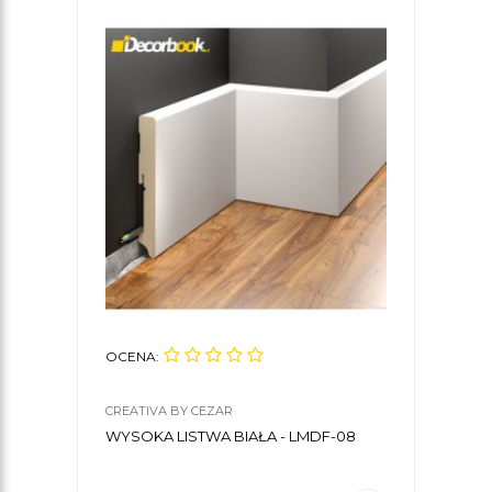
OCENA:
OCE
CREATIVA BY CEZAR
CREA
WYSOKA LISTWA BIAŁA - LMDF-08
NOW
PRZ