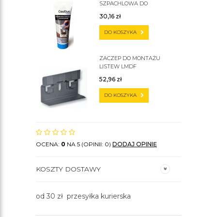
SZPACHLOWA DO
SZTUKATERII C200
30,16
zł
DO KOSZYKA
ZACZEP DO MONTAŻU
LISTEW LMDF
52,96
zł
DO KOSZYKA
OCENA:
0
NA 5 (OPINII: 0)
DODAJ OPINIĘ
KOSZTY DOSTAWY
od 30 zł przesyłka kurierska