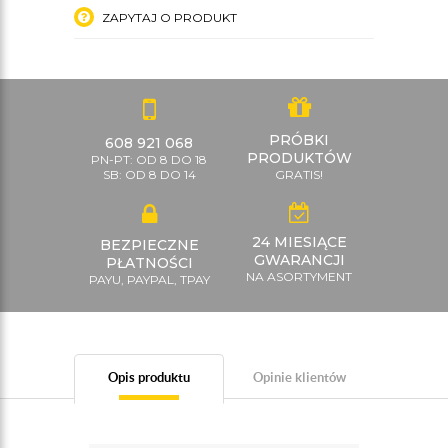
ZAPYTAJ O PRODUKT
PRÓBKI
608 921 068
PRODUKTÓW
PN-PT: OD 8 DO 18
SB: OD 8 DO 14
GRATIS!
24 MIESIĄCE
BEZPIECZNE
GWARANCJI
PŁATNOŚCI
NA ASORTYMENT
PAYU, PAYPAL, TPAY
Opis produktu
Opinie klientów