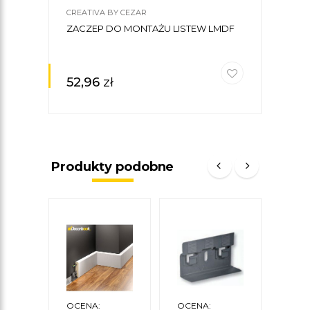
CREATIVA BY CEZAR
CREA
ZACZEP DO MONTAŻU LISTEW LMDF
GOT
SZTU
52,96
zł
30,
Produkty podobne
OCENA:
OCENA:
OCE