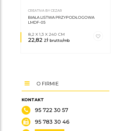
CREATIVA BY CEZAR
CREA
BIAŁA LISTWA PRZYPODŁOGOWA
LIS
LMDF-05
LMD
8,2 X 1,3 X 240 CM
5,8 
22,82
zł
17,
brutto/mb
O FIRMIE
KONTAKT
95 722 30 57
95 783 30 46