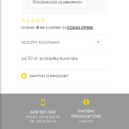
DODAJ DO ULUBIONYCH
OCENA:
0
NA 5 (OPINII: 0)
DODAJ OPINIĘ
KOSZTY DOSTAWY
od 30 zł przesyłka kurierska
ZAPYTAJ O PRODUKT
PRÓBKI
608 921 068
PRODUKTÓW
PN-PT: OD 8 DO 18
SB: OD 8 DO 14
GRATIS!