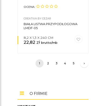
OCENA:
CREATIVA BY CEZAR
BIAŁA LISTWA PRZYPODŁOGOWA
LMDF-05
8,2 X 1,3 X 240 CM
22,82
zł
brutto/mb
1
2
3
4
5
O FIRMIE