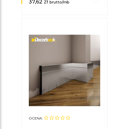
37,62
zł
brutto/mb
OCENA: