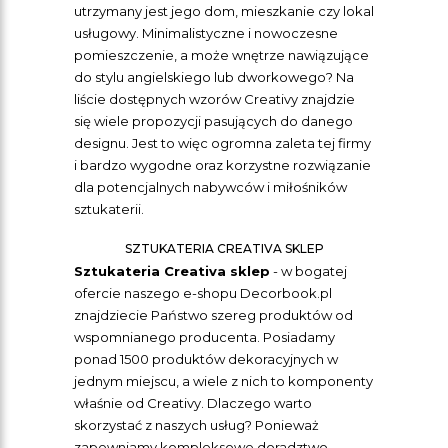
utrzymany jest jego dom, mieszkanie czy lokal
usługowy. Minimalistyczne i nowoczesne
pomieszczenie, a może wnętrze nawiązujące
do stylu angielskiego lub dworkowego? Na
liście dostępnych wzorów Creativy znajdzie
się wiele propozycji pasujących do danego
designu. Jest to więc ogromna zaleta tej firmy
i bardzo wygodne oraz korzystne rozwiązanie
dla potencjalnych nabywców i miłośników
sztukaterii.
SZTUKATERIA CREATIVA SKLEP
Sztukateria Creativa sklep
- w bogatej
ofercie naszego e-shopu Decorbook.pl
znajdziecie Państwo szereg produktów od
wspomnianego producenta. Posiadamy
ponad 1500 produktów dekoracyjnych w
jednym miejscu, a wiele z nich to komponenty
właśnie od Creativy. Dlaczego warto
skorzystać z naszych usług? Ponieważ
zapewniamy kompleksowe doradztwo