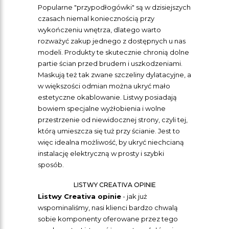
Popularne "przypodłogówki" są w dzisiejszych
czasach niemal koniecznością przy
wykończeniu wnętrza, dlatego warto
rozważyć zakup jednego z dostępnych u nas
modeli. Produkty te skutecznie chronią dolne
partie ścian przed brudem i uszkodzeniami.
Maskują też tak zwane szczeliny dylatacyjne, a
w większości odmian można ukryć mało
estetyczne okablowanie. Listwy posiadają
bowiem specjalne wyżłobienia i wolne
przestrzenie od niewidocznej strony, czyli tej,
którą umieszcza się tuż przy ścianie. Jest to
więc idealna możliwość, by ukryć niechcianą
instalację elektryczną w prosty i szybki
sposób.
LISTWY CREATIVA OPINIE
Listwy Creativa opinie
- jak już
wspominaliśmy, nasi klienci bardzo chwalą
sobie komponenty oferowane przez tego