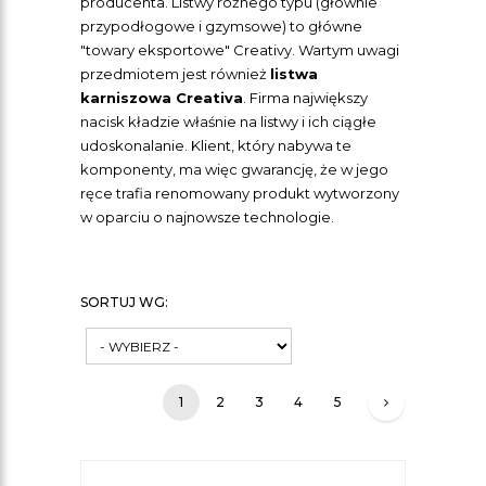
producenta. Listwy różnego typu (głównie
przypodłogowe i gzymsowe) to główne
"towary eksportowe" Creativy. Wartym uwagi
przedmiotem jest również
listwa
karniszowa Creativa
. Firma największy
nacisk kładzie właśnie na listwy i ich ciągłe
udoskonalanie. Klient, który nabywa te
komponenty, ma więc gwarancję, że w jego
ręce trafia renomowany produkt wytworzony
w oparciu o najnowsze technologie.
SORTUJ WG:
1
2
3
4
5