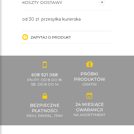
KOSZTY DOSTAWY
od 30 zł przesyłka kurierska
ZAPYTAJ O PRODUKT
PRÓBKI
608 921 068
PRODUKTÓW
PN-PT: OD 8 DO 18
SB: OD 8 DO 14
GRATIS!
24 MIESIĄCE
BEZPIECZNE
GWARANCJI
PŁATNOŚCI
NA ASORTYMENT
PAYU, PAYPAL, TPAY