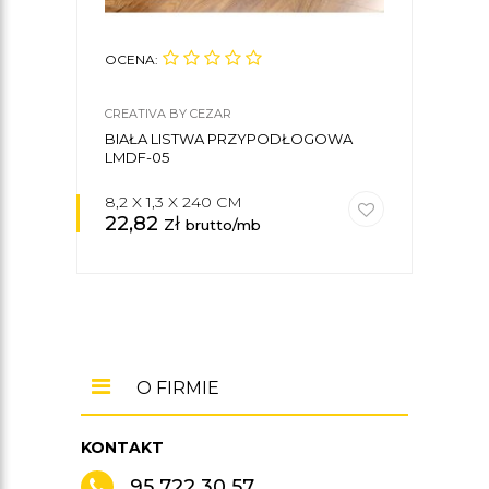
OCENA:
OCE
CREATIVA BY CEZAR
CREA
BIAŁA LISTWA PRZYPODŁOGOWA
LIS
LMDF-05
LMD
8,2 X 1,3 X 240 CM
5,8 
22,82
zł
17,
brutto/mb
O FIRMIE
KONTAKT
95 722 30 57