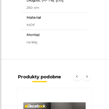
Długość (+/- 1%): [cm]
250 cm
Materiał
MDF
Montaż
na klej
Produkty podobne