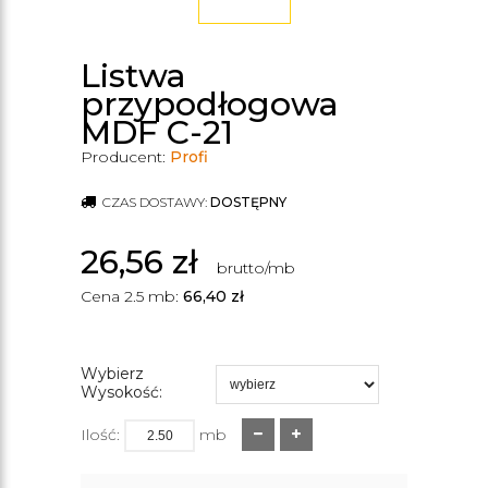
Listwa
przypodłogowa
MDF C-21
Producent:
Profi
CZAS DOSTAWY:
DOSTĘPNY
26,56
zł
brutto/mb
Cena 2.5 mb:
66,40
zł
Wybierz
Wysokość:
Ilość:
mb