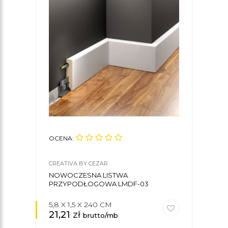
OCENA:
OCE
CREATIVA BY CEZAR
CREA
NOWOCZESNA LISTWA
ZAC
PRZYPODŁOGOWA LMDF-03
5,8 X 1,5 X 240 CM
21,21
zł
52,
brutto/mb