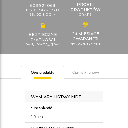
PRÓBKI
608 921 068
PRODUKTÓW
PN-PT: OD 8 DO 18
SB: OD 8 DO 14
GRATIS!
24 MIESIĄCE
BEZPIECZNE
GWARANCJI
PŁATNOŚCI
NA ASORTYMENT
PAYU, PAYPAL, TPAY
Opis produktu
Opinie klientów
WYMIARY LISTWY MDF
Szerokość
1,8cm