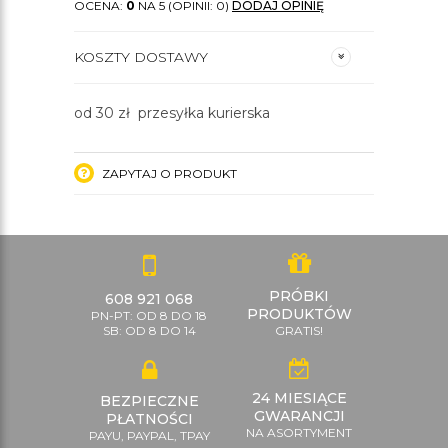
OCENA:
0
NA 5 (OPINII: 0)
DODAJ OPINIĘ
KOSZTY DOSTAWY
od 30 zł przesyłka kurierska
ZAPYTAJ O PRODUKT
PRÓBKI
608 921 068
PRODUKTÓW
PN-PT: OD 8 DO 18
SB: OD 8 DO 14
GRATIS!
24 MIESIĄCE
BEZPIECZNE
GWARANCJI
PŁATNOŚCI
NA ASORTYMENT
PAYU, PAYPAL, TPAY