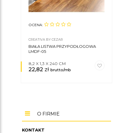
OCENA:
OCE
CREATIVA BY CEZAR
CREA
BIAŁA LISTWA PRZYPODŁOGOWA
NOW
LMDF-05
PRZ
8,2 X 1,3 X 240 CM
5,8 
22,82
zł
21,
brutto/mb
O FIRMIE
KONTAKT