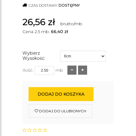
CZAS DOSTAWY:
DOSTĘPNY
26,56
zł
brutto/mb
Cena 2.5 mb:
66,40
zł
Wybierz
Wysokość:
Ilość:
mb
DODAJ DO KOSZYKA
DODAJ DO ULUBIONYCH