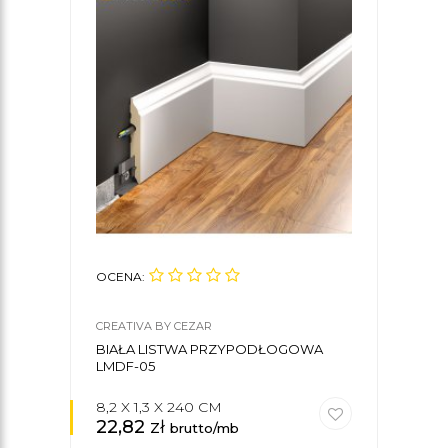
OCENA:
OCE
CREATIVA BY CEZAR
CREA
BIAŁA LISTWA PRZYPODŁOGOWA
LIS
LMDF-05
8,2 X 1,3 X 240 CM
8 X 
22,82
zł
21,
brutto/mb