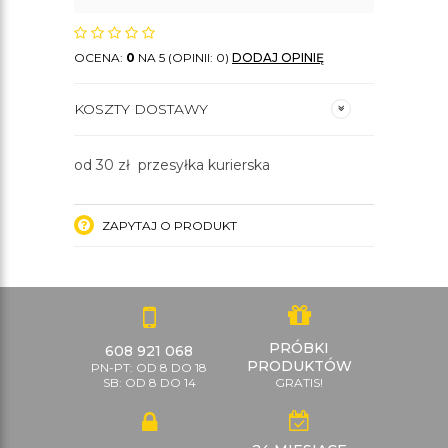
OCENA:
0
NA 5 (OPINII: 0)
DODAJ OPINIĘ
KOSZTY DOSTAWY
od 30 zł przesyłka kurierska
ZAPYTAJ O PRODUKT
PRÓBKI
608 921 068
PRODUKTÓW
PN-PT: OD 8 DO 18
SB: OD 8 DO 14
GRATIS!