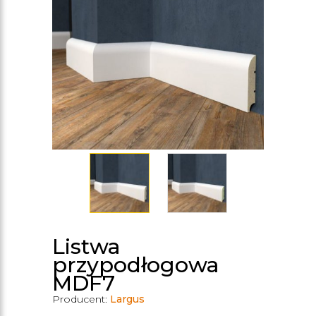
Listwa
przypodłogowa
MDF7
Producent:
Largus