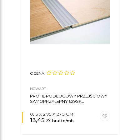
OCENA:
OCE
NOWART
NOW
PROFIL PODŁOGOWY PRZEJŚCIOWY
LIS
SAMOPRZYLEPNY 629SKL
SAM
0,15 X 2,95 X 270 CM
0,45
13,45
zł
16,
brutto/mb