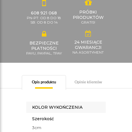
PRÓBKI
608 921 068
PRODUKTÓW
PN-PT: OD 8 DO 18
SB: OD 8 DO 14
GRATIS!
24 MIESIĄCE
BEZPIECZNE
GWARANCJI
PŁATNOŚCI
NA ASORTYMENT
PAYU, PAYPAL, TPAY
Opis produktu
Opinie klientów
KOLOR WYKOŃCZENIA
Szerokość
3cm