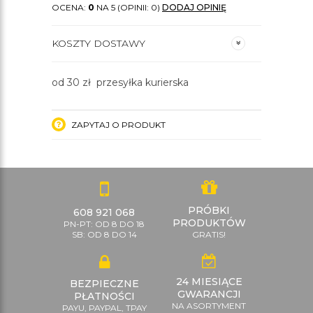
OCENA:
0
NA 5 (OPINII: 0)
DODAJ OPINIĘ
KOSZTY DOSTAWY
od 30 zł przesyłka kurierska
ZAPYTAJ O PRODUKT
PRÓBKI
608 921 068
PRODUKTÓW
PN-PT: OD 8 DO 18
SB: OD 8 DO 14
GRATIS!
24 MIESIĄCE
BEZPIECZNE
GWARANCJI
PŁATNOŚCI
NA ASORTYMENT
PAYU, PAYPAL, TPAY