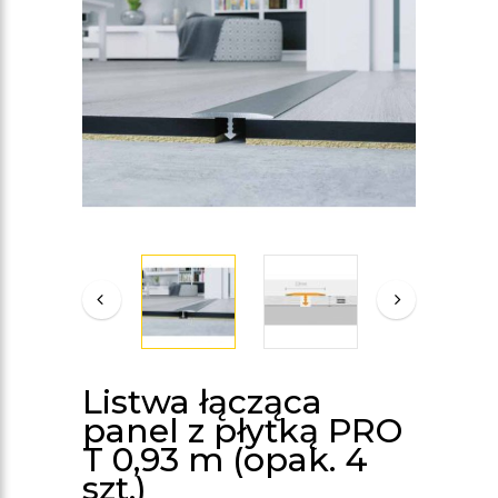
Listwa łącząca
panel z płytką PRO
T 0,93 m (opak. 4
szt.)