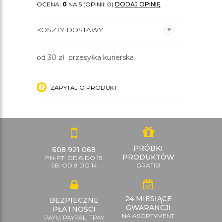
OCENA:
0
NA 5 (OPINII: 0)
DODAJ OPINIĘ
KOSZTY DOSTAWY
od 30 zł przesyłka kurierska
ZAPYTAJ O PRODUKT
PRÓBKI
608 921 068
PRODUKTÓW
PN-PT: OD 8 DO 18
SB: OD 8 DO 14
GRATIS!
24 MIESIĄCE
BEZPIECZNE
GWARANCJI
PŁATNOŚCI
NA ASORTYMENT
PAYU, PAYPAL, TPAY