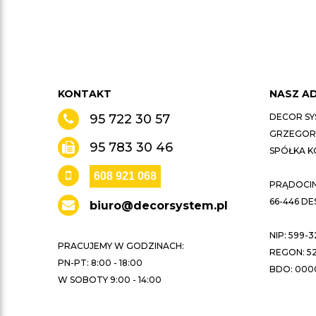
KONTAKT
NASZ A
95 722 30 57
DECOR SY
GRZEGORZ
95 783 30 46
SPÓŁKA 
608 921 068
PRĄDOCIN 
66-446 D
biuro@decorsystem.pl
NIP: 599-3
PRACUJEMY W GODZINACH:
REGON: 52
PN-PT: 8:00 - 18:00
BDO: 000
W SOBOTY 9:00 - 14:00