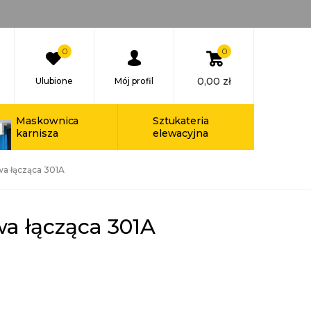
0
0
0,00
zł
Ulubione
Mój profil
Maskownica
Sztukateria
karnisza
elewacyjna
wa łącząca 301A
a łącząca 301A