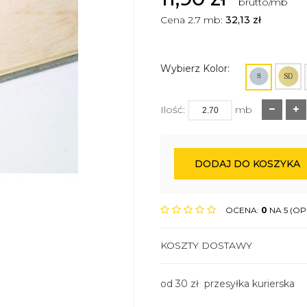
brutto/mb
Cena 2.7 mb:
32,13
zł
Wybierz Kolor:
Ilość:
mb
DODAJ DO KOSZYKA
OCENA:
0
NA 5 (OPI
KOSZTY DOSTAWY
od 30 zł przesyłka kurierska