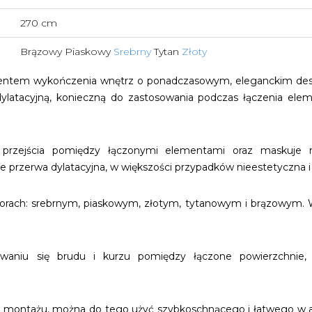
270 cm
Brązowy Piaskowy
Srebrny
Tytan
Złoty
entem wykończenia wnętrz o ponadczasowym, eleganckim desig
ylatacyjną, konieczną do zastosowania podczas łączenia ele
przejścia pomiędzy łączonymi elementami oraz maskuje n
 przerwa dylatacyjna, w większości przypadków nieestetyczna i
kolorach: srebrnym, piaskowym, złotym, tytanowym i brązowym
waniu się brudu i kurzu pomiędzy łączone powierzchnie,
 montażu, można do tego użyć szybkoschnącego i łatwego w apl