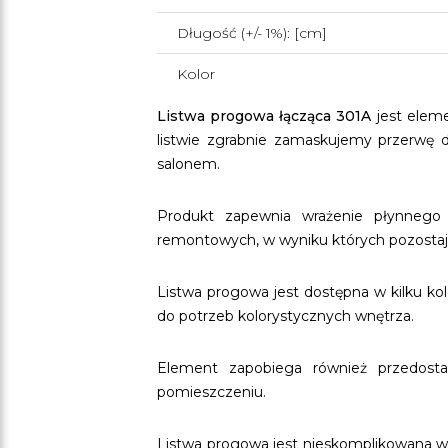
Długość (+/- 1%): [cm]
Kolor
Listwa progowa łącząca 301A
jest elem
listwie zgrabnie zamaskujemy przerwę d
salonem.
Produkt zapewnia wrażenie płynnego 
remontowych, w wyniku których pozostaje
Listwa progowa jest dostępna w kilku 
do potrzeb kolorystycznych wnętrza.
Element zapobiega również przedosta
pomieszczeniu.
Listwa progowa jest nieskomplikowana w