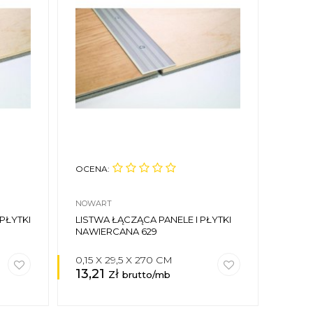
OCENA:
OCEN
NOWART
NOWA
PŁYTKI
LISTWA ŁĄCZĄCA PANELE I PŁYTKI
PROF
NAWIERCANA 629
PRZE
629SK
0,15 X 29,5 X 270 CM
0,15 
13,21
zł
13,
brutto/mb