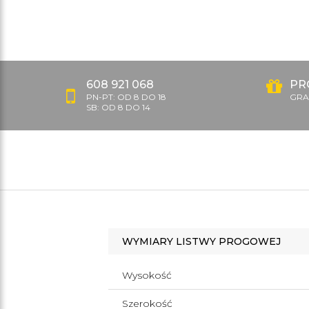
608 921 068
PR
PN-PT: OD 8 DO 18
GRAT
SB: OD 8 DO 14
WYMIARY LISTWY PROGOWEJ
Wysokość
Szerokość