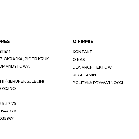
DRES
O FIRMIE
STEM
KONTAKT
 OKRASKA, PIOTR KRUK
O NAS
KOMANDYTOWA
DLA ARCHITEKTÓW
REGULAMIN
11 (KIERUNEK SULĘCIN)
POLITYKA PRYWATNOŚCI
ESZCZNO
26-37-75
1547376
035867