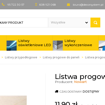
95 722 30 57
608 921 068
biuro@decorsystem.pl
Listwy
Listwy
oświetleniowe LED
wykończeniowe
Listwy przypodłogowe
Listwy progowe do paneli
Listwa progo
Listwa progow
Producent:
Nowart
CZAS DOSTAWY:
DOSTĘPNY
11,90
zł