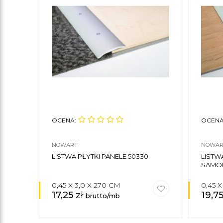
OCENA:
OCENA
NOWART
NOWAR
LISTWA PŁYTKI PANELE 50330
LIST
SAMOP
0,45 X 3,0 X 270 CM
0,45 
17,25
zł
19,7
brutto/mb