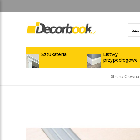
Sztukateria
Listwy
przypodłogowe
Strona Główna