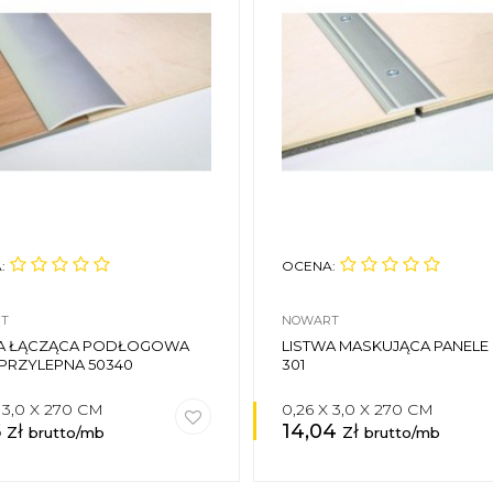
:
OCENA:
T
NOWART
WA ŁĄCZĄCA PODŁOGOWA
LISTWA MASKUJĄCA PANELE 
RZYLEPNA 50340
301
X 3,0 X 270 CM
0,26 X 3,0 X 270 CM
5
zł
14,04
zł
brutto/mb
brutto/mb