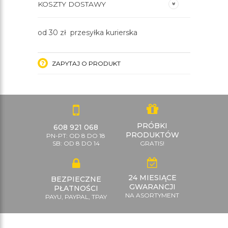
KOSZTY DOSTAWY
od 30 zł przesyłka kurierska
ZAPYTAJ O PRODUKT
PRÓBKI
608 921 068
PRODUKTÓW
PN-PT: OD 8 DO 18
SB: OD 8 DO 14
GRATIS!
24 MIESIĄCE
BEZPIECZNE
GWARANCJI
PŁATNOŚCI
NA ASORTYMENT
PAYU, PAYPAL, TPAY