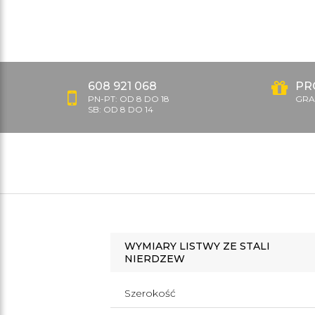
608 921 068
PR
PN-PT: OD 8 DO 18
GRAT
SB: OD 8 DO 14
WYMIARY LISTWY ZE STALI
NIERDZEW
Szerokość