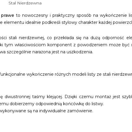
Stal Nierdzewna
 prawe
to nowoczesny i praktyczny sposób na wykończenie list
ementu idealnie podkreśli stylowy charakter każdej powierzchn
kości stali nierdzewnej, co przekłada się na dużą odporność 
Dzięki tym właściwościom komponent z powodzeniem może być
twa szczególnie narażona jest na uszkodzenia.
 funkcjonalne wykończenie różnych modeli listy ze stali nierd
 dwustronnej taśmy klejącej. Dzięki czemu montaż jest szybki
blemu dobierzemy odpowiednią końcówkę do listwy.
j wykonywane są na indywidualne zamówienie.