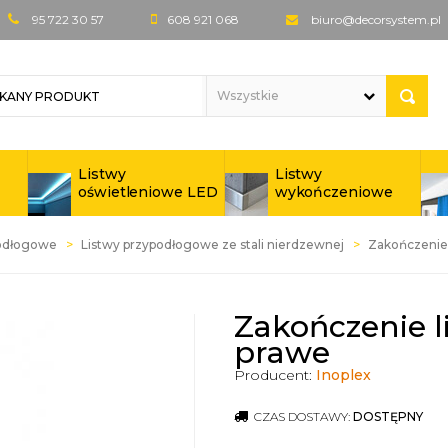
95 722 30 57
608 921 068
biuro@decorsystem.pl
Listwy
Listwy
oświetleniowe LED
wykończeniowe
podłogowe
Listwy przypodłogowe ze stali nierdzewnej
Zakończenie 
Zakończenie l
prawe
Producent:
Inoplex
CZAS DOSTAWY:
DOSTĘPNY