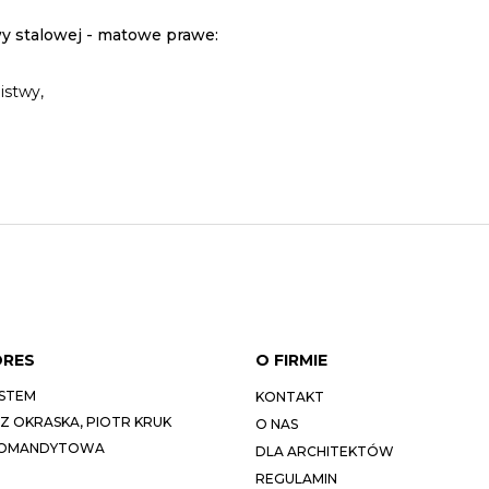
y stalowej - matowe prawe:
istwy,
DRES
O FIRMIE
STEM
KONTAKT
 OKRASKA, PIOTR KRUK
O NAS
KOMANDYTOWA
DLA ARCHITEKTÓW
REGULAMIN