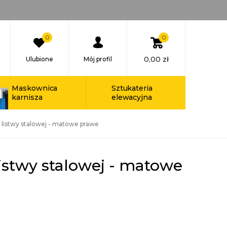
0
0
0,00
zł
Ulubione
Mój profil
Maskownica
Sztukateria
karnisza
elewacyjna
listwy stalowej - matowe prawe
istwy stalowej - matowe