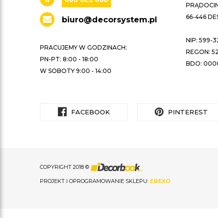
PRĄDOCIN 
66-446 D
biuro@decorsystem.pl
NIP: 599-3
PRACUJEMY W GODZINACH:
REGON: 52
PN-PT: 8:00 - 18:00
BDO: 000
W SOBOTY 9:00 - 14:00
FACEBOOK
PINTEREST
COPYRIGHT 2018 ©
PROJEKT I OPROGRAMOWANIE SKLEPU:
EBEXO