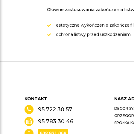
Główne zastosowania zakończenia listw
estetyczne wykończenie zakończeń l
ochrona listwy przed uszkodzeniami.
KONTAKT
NASZ A
95 722 30 57
DECOR SY
GRZEGORZ
95 783 30 46
SPÓŁKA 
608 921 068