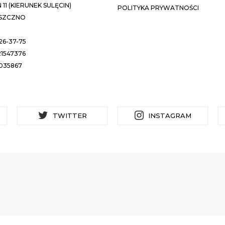
11 (KIERUNEK SULĘCIN)
POLITYKA PRYWATNOŚCI
ESZCZNO
26-37-75
1547376
035867
TWITTER
INSTAGRAM