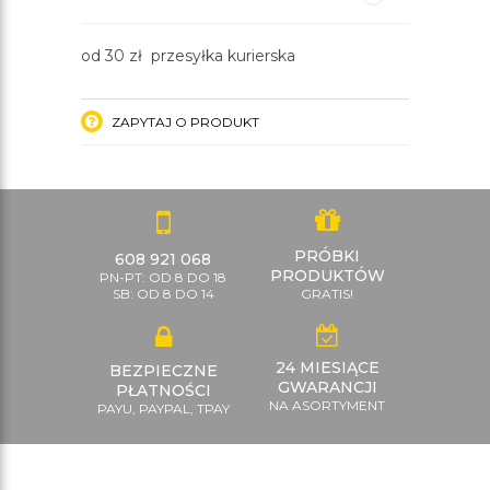
od 30 zł przesyłka kurierska
ZAPYTAJ O PRODUKT
PRÓBKI
608 921 068
PRODUKTÓW
PN-PT: OD 8 DO 18
SB: OD 8 DO 14
GRATIS!
24 MIESIĄCE
BEZPIECZNE
GWARANCJI
PŁATNOŚCI
NA ASORTYMENT
PAYU, PAYPAL, TPAY