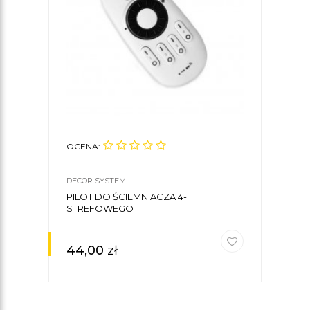
OCENA:
OCE
DECOR SYSTEM
DECO
PILOT DO ŚCIEMNIACZA 4-
ŚCIE
STREFOWEGO
ODBI
44,00
zł
67