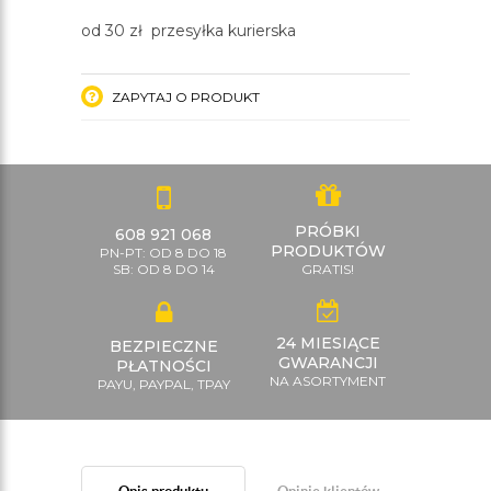
od 30 zł przesyłka kurierska
ZAPYTAJ O PRODUKT
PRÓBKI
608 921 068
PRODUKTÓW
PN-PT: OD 8 DO 18
SB: OD 8 DO 14
GRATIS!
24 MIESIĄCE
BEZPIECZNE
GWARANCJI
PŁATNOŚCI
NA ASORTYMENT
PAYU, PAYPAL, TPAY