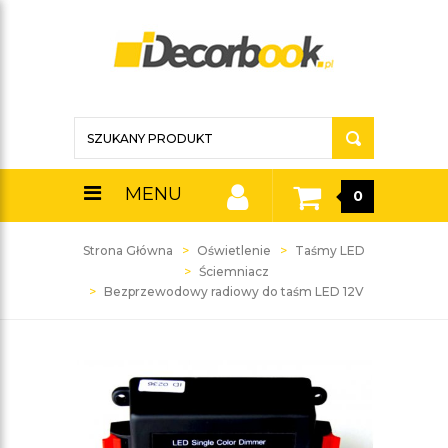
MENU
0
Strona Główna
Oświetlenie
Taśmy LED
Ściemniacz
Bezprzewodowy radiowy do taśm LED 12V