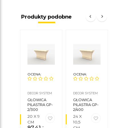
Produkty podobne
OCENA:
OCENA:
OCE
DECOR SYSTEM
DECOR SYSTEM
DECO
GŁOWICA
GŁOWICA
GŁO
PILASTRA GP-
PILASTRA GP-
PILA
2/300
2/400
1/250
20 X 9
24 X
20 X
CM
10,5
CM
97,41
zł
92,
CM