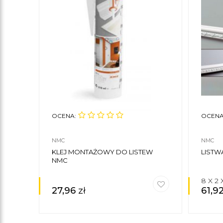
OCENA:
OCENA
NMC
NMC
KLEJ MONTAŻOWY DO LISTEW
LISTW
NMC
8 X 2
27,96
zł
61,9