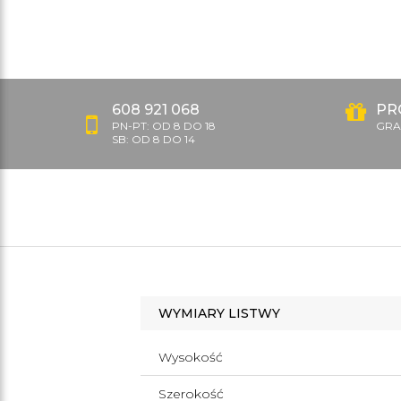
608 921 068
PR
PN-PT: OD 8 DO 18
GRAT
SB: OD 8 DO 14
WYMIARY LISTWY
Wysokość
Szerokość