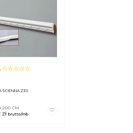
:
A ŚCIENNA Z30
 X 200 CM
2
zł
brutto/mb