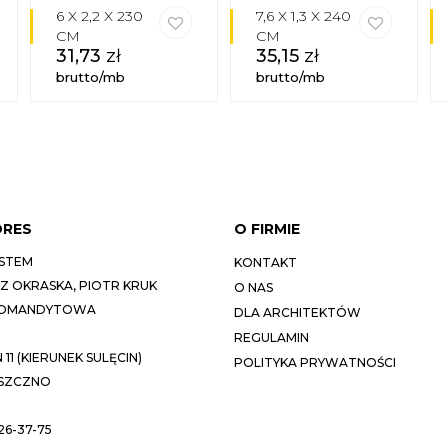
6 X 2,2 X 230
7,6 X 1,3 X 240
CM
CM
31,73
zł
35,15
zł
brutto/mb
brutto/mb
DRES
O FIRMIE
STEM
KONTAKT
 OKRASKA, PIOTR KRUK
O NAS
KOMANDYTOWA
DLA ARCHITEKTÓW
REGULAMIN
11 (KIERUNEK SULĘCIN)
POLITYKA PRYWATNOŚCI
ESZCZNO
26-37-75