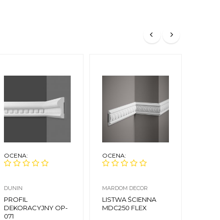
OCENA:
OCENA:
OCEN
DUNIN
MARDOM DECOR
ORAC 
PROFIL
LISTWA ŚCIENNA
LISTW
DEKORACYJNY OP-
MDC250 FLEX
PX113
071