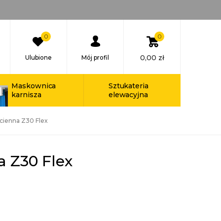
0
0
0,00
zł
Ulubione
Mój profil
Maskownica
Sztukateria
karnisza
elewacyjna
Ścienna Z30 Flex
a Z30 Flex