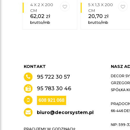
4 X 2 X 200
5 X 1,3 X 200
CM
CM
62,02
zł
20,70
zł
brutto/mb
brutto/mb
KONTAKT
NASZ A
95 722 30 57
DECOR SY
GRZEGORZ
95 783 30 46
SPÓŁKA 
608 921 068
PRĄDOCIN 
66-446 D
biuro@decorsystem.pl
NIP: 599-3
PRACUJEMY W GODZINACH: