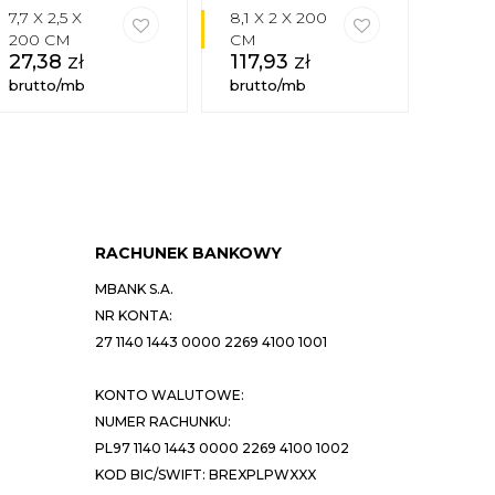
7,7 X 2,5 X
8,1 X 2 X 200
6 X 2
200 CM
CM
CM
27,38
zł
117,93
zł
48,
brutto/mb
brutto/mb
brutt
RACHUNEK BANKOWY
MBANK S.A.
NR KONTA:
27 1140 1443 0000 2269 4100 1001
KONTO WALUTOWE:
NUMER RACHUNKU:
PL97 1140 1443 0000 2269 4100 1002
KOD BIC/SWIFT: BREXPLPWXXX