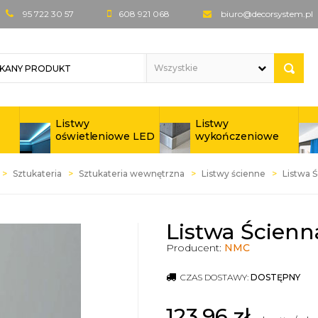
95 722 30 57
608 921 068
biuro@decorsystem.pl
Listwy
Listwy
oświetleniowe LED
wykończeniowe
Sztukateria
Sztukateria wewnętrzna
Listwy ścienne
Listwa 
Listwa Ścienn
Producent:
NMC
CZAS DOSTAWY:
DOSTĘPNY
123,96
zł