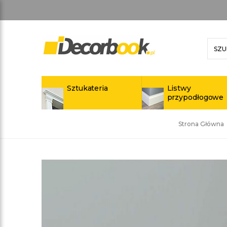
Sztukateria
Listwy
przypodłogowe
Strona Główna