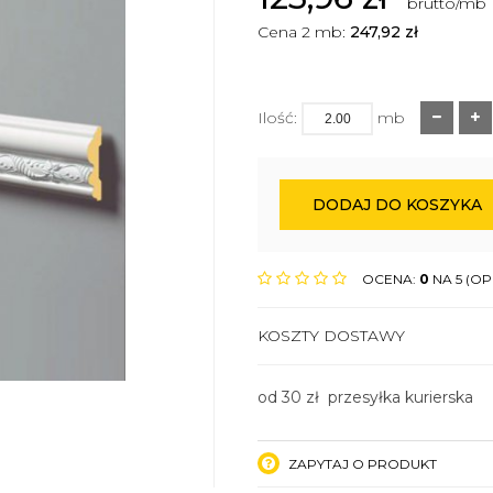
brutto/mb
Cena 2 mb:
247,92
zł
Ilość:
mb
DODAJ DO KOSZYKA
OCENA:
0
NA 5 (OPI
KOSZTY DOSTAWY
od 30 zł przesyłka kurierska
ZAPYTAJ O PRODUKT