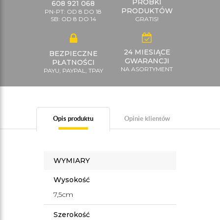
PRÓBKI
608 921 068
PRODUKTÓW
PN-PT: OD 8 DO 18
SB: OD 8 DO 14
GRATIS!
24 MIESIĄCE
BEZPIECZNE
GWARANCJI
PŁATNOŚCI
NA ASORTYMENT
PAYU, PAYPAL, TPAY
Opis produktu
Opinie klientów
WYMIARY
Wysokość
7,5cm
Szerokość