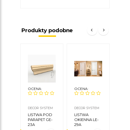
Produkty podobne
OCENA:
OCENA:
OCE
DECOR SYSTEM
DECOR SYSTEM
DECO
LISTWA POD
LISTWA
LIS
PARAPET GE-
OKIENNA LE-
POD
23A
29A
GE-7