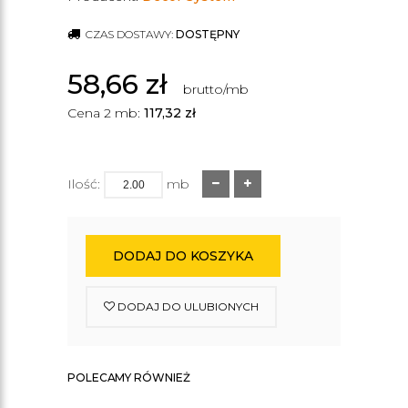
CZAS DOSTAWY:
DOSTĘPNY
58,66
zł
brutto/mb
Cena 2 mb:
117,32
zł
Ilość:
mb
DODAJ DO KOSZYKA
DODAJ DO ULUBIONYCH
POLECAMY RÓWNIEŻ