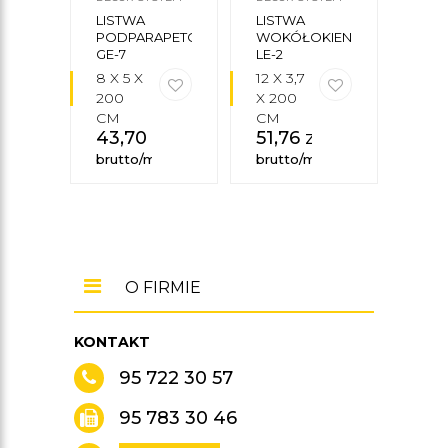
LISTWA
LISTWA
LIS
PODPARAPETOWA
WOKÓŁOKIENNA
OKIE
GE-7
LE-2
29A
8 X 5 X
12 X 3,7
12 X
200
X 200
200
CM
CM
CM
43,70
zł
51,76
zł
52
brutto/mb
brutto/mb
brut
O FIRMIE
KONTAKT
95 722 30 57
95 783 30 46