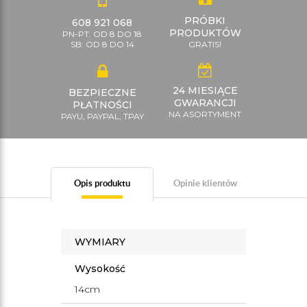
PRÓBKI
608 921 068
PRODUKTÓW
PN-PT: OD 8 DO 18
SB: OD 8 DO 14
GRATIS!
24 MIESIĄCE
BEZPIECZNE
GWARANCJI
PŁATNOŚCI
NA ASORTYMENT
PAYU, PAYPAL, TPAY
Opis produktu
Opinie klientów
WYMIARY
Wysokość
14cm