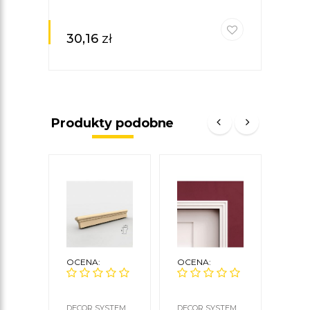
30,16
zł
Produkty podobne
OCENA:
OCENA:
OCE
DECOR SYSTEM
DECOR SYSTEM
DECO