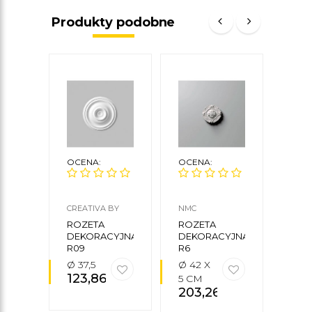
Produkty podobne
OCENA:
OCENA:
OCE
CREATIVA BY
NMC
MARD
CEZAR
ROZETA
ROZETA
ROZ
DEKORACYJNA
DEKORACYJNA
DEK
R09
R6
B30
Ø 37,5
Ø 42 X
Ø 53
123,86
zł
226
5 CM
203,26
zł