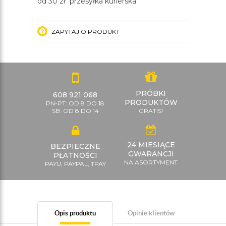
od 30 zł przesyłka kurierska
ZAPYTAJ O PRODUKT
PRÓBKI
608 921 068
PRODUKTÓW
PN-PT: OD 8 DO 18
SB: OD 8 DO 14
GRATIS!
24 MIESIĄCE
BEZPIECZNE
GWARANCJI
PŁATNOŚCI
NA ASORTYMENT
PAYU, PAYPAL, TPAY
Opis produktu
Opinie klientów