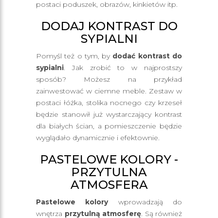
postaci poduszek, obrazów, kinkietów itp.
DODAJ KONTRAST DO
SYPIALNI
Pomyśl też o tym, by
dodać kontrast do
sypialni
. Jak zrobić to w najprostszy
sposób? Możesz na przykład
zainwestować w ciemne meble. Zestaw w
postaci łóżka, stolika nocnego czy krzeseł
będzie stanowił już wystarczający kontrast
dla białych ścian, a pomieszczenie będzie
wyglądało dynamicznie i efektownie.
PASTELOWE KOLORY -
PRZYTULNA
ATMOSFERA
Pastelowe kolory
wprowadzają do
wnętrza
przytulną atmosferę
. Są również