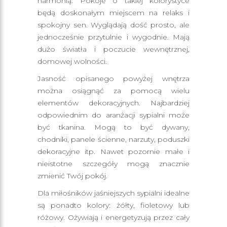
harmonią. Pokoje o takiej kolorystyce
będą doskonałym miejscem na relaks i
spokojny sen. Wyglądają dość prosto, ale
jednocześnie przytulnie i wygodnie. Mają
dużo światła i poczucie wewnętrznej,
domowej wolności.
Jasność opisanego powyżej wnętrza
można osiągnąć za pomocą wielu
elementów dekoracyjnych. Najbardziej
odpowiednim do aranżacji sypialni może
być tkanina. Mogą to być dywany,
chodniki, panele ścienne, narzuty, poduszki
dekoracyjne itp. Nawet pozornie małe i
nieistotne szczegóły mogą znacznie
zmienić Twój pokój.
Dla miłośników jaśniejszych sypialni idealne
są ponadto kolory: żółty, fioletowy lub
różowy. Ożywiają i energetyzują przez cały