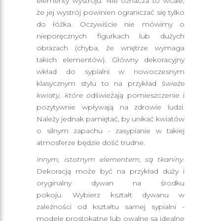
elementy wystroju. Nie oznacza to wcale,
że jej wystrój powinien ograniczać się tylko
do łóżka. Oczywiście nie mówimy o
nieporęcznych figurkach lub dużych
obrazach (chyba, że wnętrze wymaga
takich elementów). Główny dekoracyjny
wkład do sypialni w nowoczesnym
klasycznym stylu to na przykład ś
wieże
kwiaty, które o
dświeżają pomieszczenie i
pozytywnie wpływają na zdrowie ludzi.
Należy jednak pamiętać, by unikać kwiatów
o silnym zapachu - zasypianie w takiej
atmosferze będzie dość trudne.
Innym, istotnym elementem, są tkaniny
.
Dekoracją może być na przykład duży i
oryginalny dywan na środku
pokoju. Wybierz kształt dywanu w
zależności od kształtu samej sypialni -
modele prostokątne lub owalne są idealne