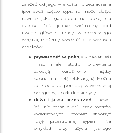
zależeć od jego wielkości i przeznaczenia
(ponieważ często sypialnia może służyć
również jako garderoba lub pokój dla
dziecka). Jeśli jednak weźmiemy pod
uwagę główne trendy współczesnego
wnętrza, możemy wyróżnić kilka ważnych
aspektów:
prywatność w pokoju
- nawet jeśli
masz małe studio, projektanci
zalecają rozróżnienie między
salonem a strefą relaksacyjną. Można
to zrobić za pomocą wewnętrznej
przegrody, stojaka lub kurtyny.
duża i jasna przestrzeń
- nawet
jeśli nie masz dużej liczby metrów
kwadratowych, możesz stworzyć
iluzję przestronnej sypialni. Na
przykład przy użyciu jasnego