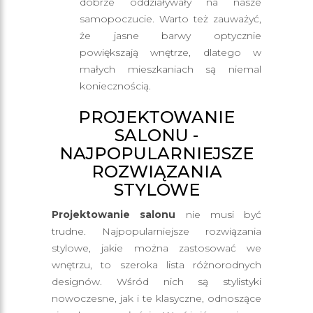
dobrze oddziaływały na nasze
samopoczucie. Warto też zauważyć,
że jasne barwy optycznie
powiększają wnętrze, dlatego w
małych mieszkaniach są niemal
koniecznością.
PROJEKTOWANIE
SALONU -
NAJPOPULARNIEJSZE
ROZWIĄZANIA
STYLOWE
Projektowanie salonu
nie musi być
trudne. Najpopularniejsze rozwiązania
stylowe, jakie można zastosować we
wnętrzu, to szeroka lista różnorodnych
designów. Wśród nich są stylistyki
nowoczesne, jak i te klasyczne, odnoszące