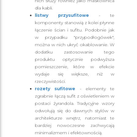
nich służy również jako maskownica
dla kabli.
listwy przysufitowe
- te
komponenty stanowią z kolei płynne
łączenie ścian i sufitu. Podobnie jak
w przypadku "przypodłogówek",
można w nich ukryć okablowanie. W
dodatku zastosowanie tego
produktu optycznie podwyższa
pomieszczenie, które w efekcie
wydaje się większe, niż w
rzeczywistości.
rozety sufitowe
- elementy te
zgrabnie łączą sufit z oświetleniem w
postaci żyrandola. Tradycyjne wzory
odwołują się do dawnych stylów w
architekturze wnętrz, natomiast te
bardziej nowoczesne zachwycają
minimalizmem i efektownością.