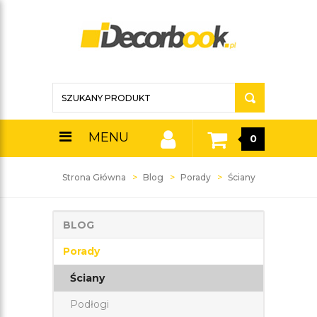
MENU
0
Strona Główna
Blog
Porady
Ściany
BLOG
Porady
Ściany
Podłogi