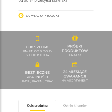
od 30 zł przesyłka kurierska
ZAPYTAJ O PRODUKT
PRÓBKI
608 921 068
PRODUKTÓW
PN-PT: OD 8 DO 18
SB: OD 8 DO 14
GRATIS!
24 MIESIĄCE
BEZPIECZNE
GWARANCJI
PŁATNOŚCI
NA ASORTYMENT
PAYU, PAYPAL, TPAY
Opis produktu
Opinie klientów