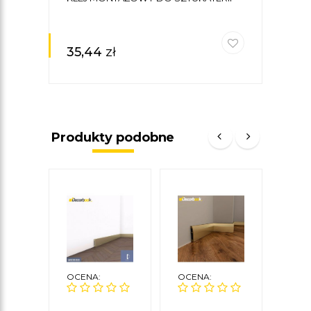
5,9 
35,44
zł
34
Produkty podobne
OCENA:
OCENA:
OCE