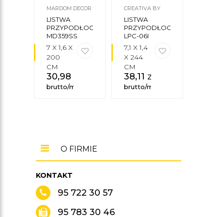
MARDOM DECOR
CREATIVA BY
MARD
CEZAR
LISTWA
LISTWA
LIS
PRZYPODŁOGOWA
PRZYPODŁOGOWA
PRZ
MD359SS
LPC-06I
MD2
7 X 1,6 X
7,1 X 1,4
7,8 X
200
X 244
X 2
CM
CM
CM
30,98
zł
38,11
zł
36
brutto/mb
brutto/mb
brut
O FIRMIE
KONTAKT
95 722 30 57
95 783 30 46