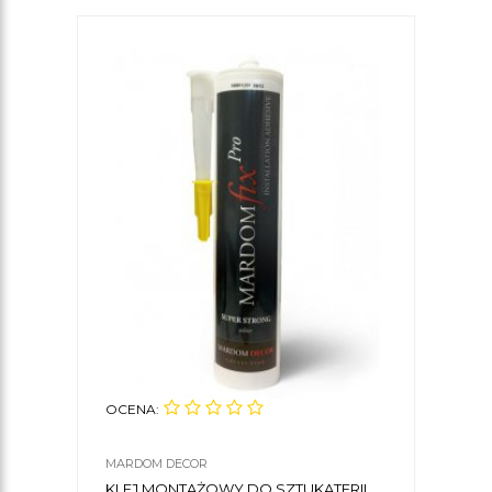
OCENA:
OCE
MARDOM DECOR
CREA
KLEJ MONTAŻOWY DO SZTUKATERII
LIS