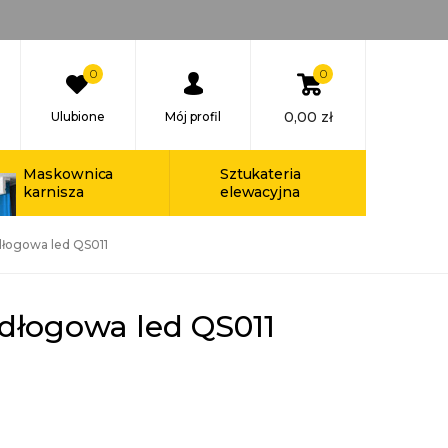
0
0
0,00
zł
Ulubione
Mój profil
Maskownica
Sztukateria
karnisza
elewacyjna
dłogowa led QS011
dłogowa led QS011