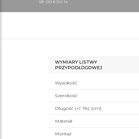
SB: OD 8 DO 14
WYMIARY LISTWY
PRZYPODŁOGOWEJ
Wysokość
Szerokość
Długość (+/- 1%): [cm]
Materiał
Montaż