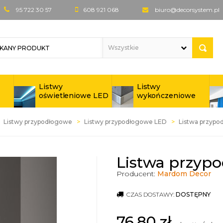
95 722 30 57
608 921 068
biuro@decorsystem.pl
Listwy
Listwy
oświetleniowe LED
wykończeniowe
Listwy przypodłogowe
Listwy przypodłogowe LED
Listwa przypo
Listwa przypo
Producent:
Mardom Decor
CZAS DOSTAWY:
DOSTĘPNY
76,80
zł