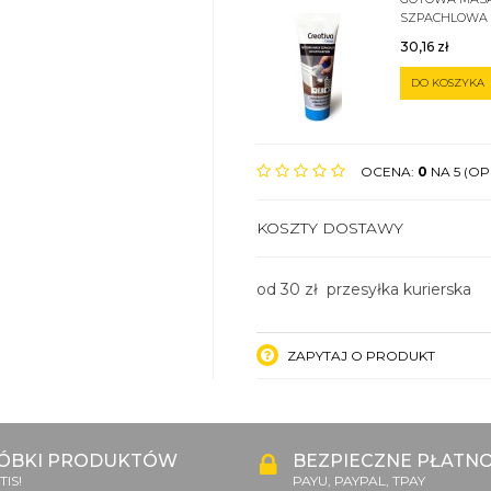
SZPACHLOWA
SZTUKATERII 
30,16
zł
DO KOSZYKA
OCENA:
0
NA 5 (OPI
KOSZTY DOSTAWY
od 30 zł przesyłka kurierska
ZAPYTAJ O PRODUKT
ÓBKI PRODUKTÓW
BEZPIECZNE PŁATNO
IS!
PAYU, PAYPAL, TPAY