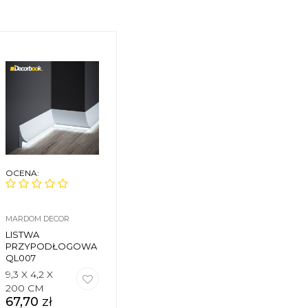
OCENA:
MARDOM DECOR
LISTWA
PRZYPODŁOGOWA
QL007
9,3 X 4,2 X
200 CM
67,70
zł