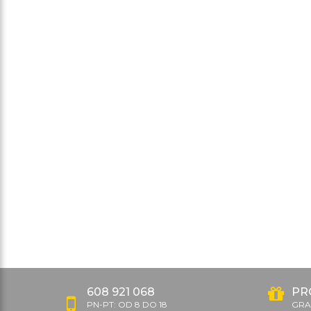
608 921 068
PR
PN-PT: OD 8 DO 18
GRAT