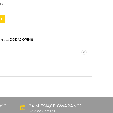
 DO
C200
NII: 0)
DODAJ OPINIĘ
ŚCI
24 MIESIĄCE GWARANCJI
NA ASORTYMENT