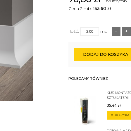
brutto/mb
Cena 2 mb:
153,60
zł
Ilość:
mb
DODAJ DO KOSZYKA
POLECAMY RÓWNIEŻ
KLEJ MONTAŻ
SZTUKATERII
35,44
zł
DO KOSZYKA
GOTOWA MAS