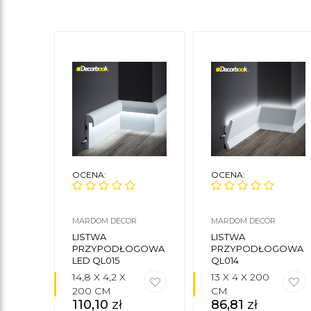
OCENA:
OCENA:
MARDOM DECOR
MARDOM DECOR
LISTWA
LISTWA
PRZYPODŁOGOWA
PRZYPODŁOGOWA
LED QL015
QL014
14,8 X 4,2 X
13 X 4 X 200
200 CM
CM
110,10
zł
86,81
zł