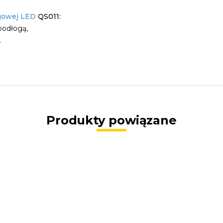
ogowej LED
QS011:
podłogą,
.
Produkty powiązane