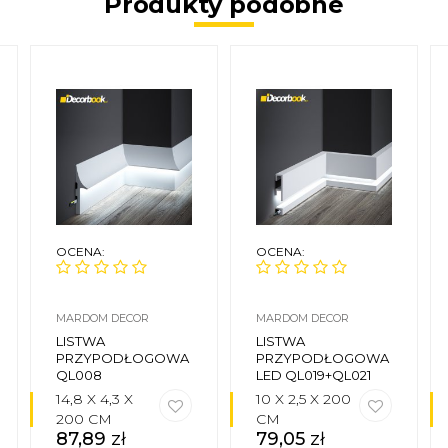
Produkty podobne
OCENA:
OCENA:
MARDOM DECOR
MARDOM DECOR
LISTWA
LISTWA
PRZYPODŁOGOWA
PRZYPODŁOGOWA
QL008
LED QL019+QL021
14,8 X 4,3 X
10 X 2,5 X 200
200 CM
CM
87,89
zł
79,05
zł