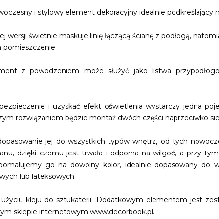
oczesny i stylowy element dekoracyjny idealnie podkreślający n
 wersji świetnie maskuje linię łączącą ścianę z podłogą, nato
 pomieszczenie.
element z powodzeniem może służyć jako listwa przypodłogo
zpieczenie i uzyskać efekt oświetlenia wystarczy jedna pojedy
zym rozwiązaniem będzie montaż dwóch części naprzeciwko sie
 dopasowanie jej do wszystkich typów wnętrz, od tych nowocz
nu, dzięki czemu jest trwała i odporna na wilgoć, a przy tym b
 pomalujemy go na dowolny kolor, idealnie dopasowany do w
wych lub lateksowych.
życiu kleju do sztukaterii. Dodatkowym elementem jest zest
ym sklepie internetowym www.decorbook.pl.