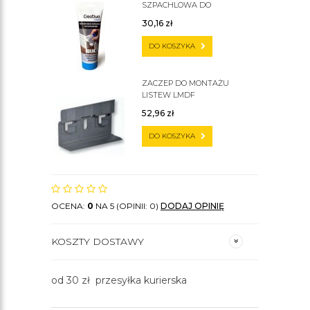
SZPACHLOWA DO
SZTUKATERII C200
30,16
zł
DO KOSZYKA
ZACZEP DO MONTAŻU
LISTEW LMDF
52,96
zł
DO KOSZYKA
OCENA:
0
NA 5 (OPINII: 0)
DODAJ OPINIĘ
KOSZTY DOSTAWY
od 30 zł przesyłka kurierska