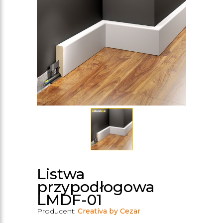
Listwa
przypodłogowa
LMDF-01
Producent:
Creativa by Cezar