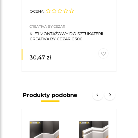
OCENA:
OCE
CREATIVA BY CEZAR
CREA
KLEJ MONTAŻOWY DO SZTUKATERII
GOT
CREATIVA BY CEZAR C300
SZTU
30,47
zł
30,
Produkty podobne