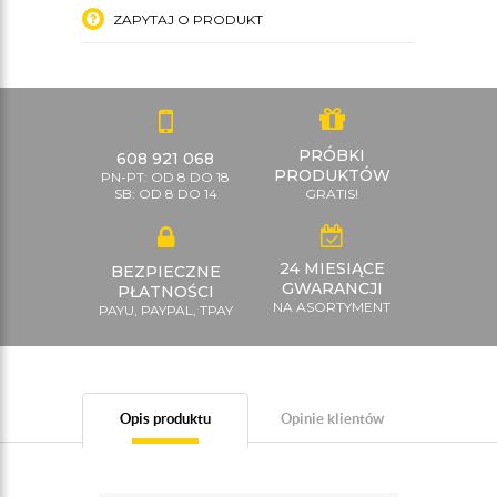
ZAPYTAJ O PRODUKT
PRÓBKI
608 921 068
PRODUKTÓW
PN-PT: OD 8 DO 18
SB: OD 8 DO 14
GRATIS!
24 MIESIĄCE
BEZPIECZNE
GWARANCJI
PŁATNOŚCI
NA ASORTYMENT
PAYU, PAYPAL, TPAY
Opis produktu
Opinie klientów