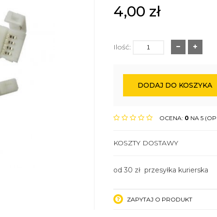
4,00
zł
Ilość:
DODAJ DO KOSZYKA
OCENA:
0
NA 5 (OPI
KOSZTY DOSTAWY
od 30 zł przesyłka kurierska
ZAPYTAJ O PRODUKT