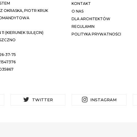
STEM
KONTAKT
 OKRASKA, PIOTR KRUK
O NAS
KOMANDYTOWA
DLA ARCHITEKTÓW
REGULAMIN
11 (KIERUNEK SULĘCIN)
POLITYKA PRYWATNOŚCI
ESZCZNO
26-37-75
1547376
035867
TWITTER
INSTAGRAM