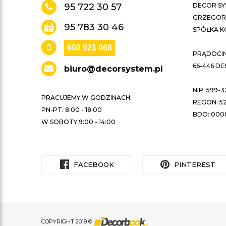
95 722 30 57
DECOR SY
GRZEGORZ
95 783 30 46
SPÓŁKA 
608 921 068
PRĄDOCIN 
66-446 D
biuro@decorsystem.pl
NIP: 599-3
PRACUJEMY W GODZINACH:
REGON: 52
PN-PT: 8:00 - 18:00
BDO: 000
W SOBOTY 9:00 - 14:00
FACEBOOK
PINTEREST
COPYRIGHT 2018 ©