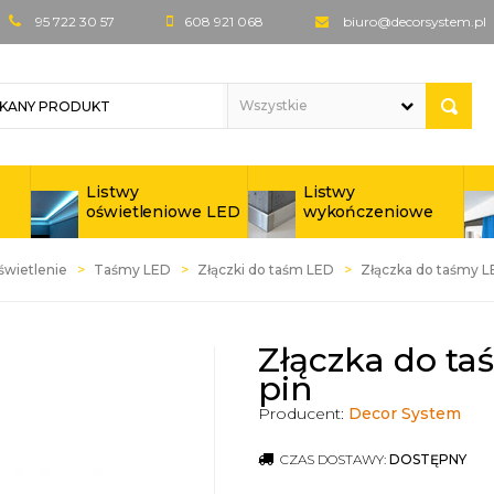
95 722 30 57
608 921 068
biuro@decorsystem.pl
Listwy
Listwy
oświetleniowe LED
wykończeniowe
świetlenie
Taśmy LED
Złączki do taśm LED
Złączka do taśmy L
Złączka do t
pin
Producent:
Decor System
CZAS DOSTAWY:
DOSTĘPNY