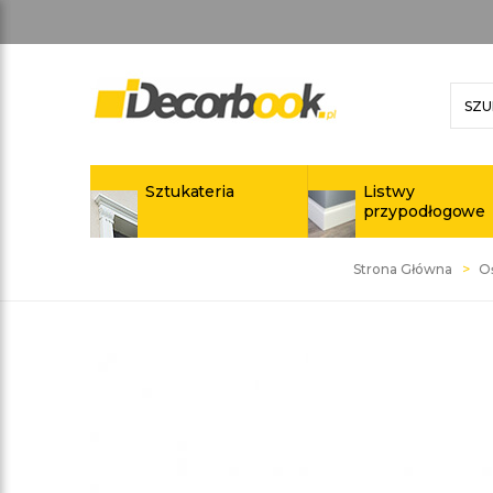
Sztukateria
Listwy
przypodłogowe
Strona Główna
O