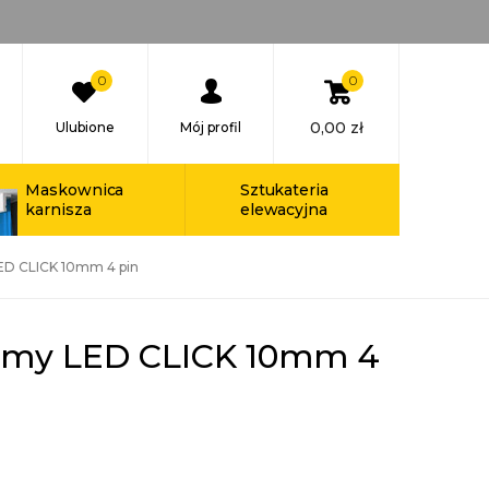
0
0
0,00
zł
Ulubione
Mój profil
Maskownica
Sztukateria
karnisza
elewacyjna
ED CLICK 10mm 4 pin
aśmy LED CLICK 10mm 4