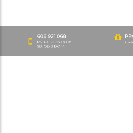
608 921 068
PR
PN-PT: OD 8 DO 18
GRAT
SB: OD 8 DO 14