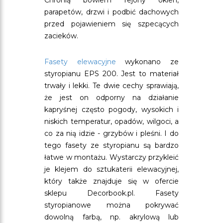
Chronią bowiem rejony okien,
parapetów, drzwi i podbić dachowych
przed pojawieniem się szpecących
zacieków.
Fasety elewacyjne
wykonano ze
styropianu EPS 200. Jest to materiał
trwały i lekki. Te dwie cechy sprawiają,
że jest on odporny na działanie
kapryśnej często pogody, wysokich i
niskich temperatur, opadów, wilgoci, a
co za nią idzie - grzybów i pleśni. I do
tego fasety ze styropianu są bardzo
łatwe w montażu. Wystarczy przykleić
je klejem do sztukaterii elewacyjnej,
który także znajduje się w ofercie
sklepu Decorbook.pl. Fasety
styropianowe można pokrywać
dowolną farbą, np. akrylową lub