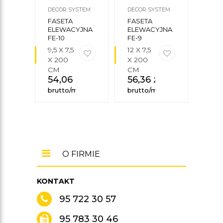
DECOR SYSTEM
DECOR SYSTEM
DECO
FASETA
FASETA
FAS
ELEWACYJNA
ELEWACYJNA
ELE
FE-10
FE-9
LP-1
9,5 X 7,5
12 X 7,5
10 X
X 200
X 200
X 2
CM
CM
CM
54,06
zł
56,36
zł
66
brutto/mb
brutto/mb
brut
O FIRMIE
KONTAKT
95 722 30 57
95 783 30 46