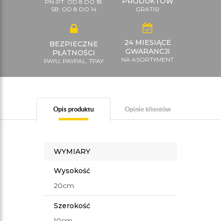
PRODUKTÓW
PN-PT: OD 8 DO 18
SB: OD 8 DO 14
GRATIS!
24 MIESIĄCE
BEZPIECZNE
GWARANCJI
PŁATNOŚCI
NA ASORTYMENT
PAYU, PAYPAL, TPAY
Opis produktu
Opinie klientów
WYMIARY
Wysokość
20cm
Szerokość
10cm