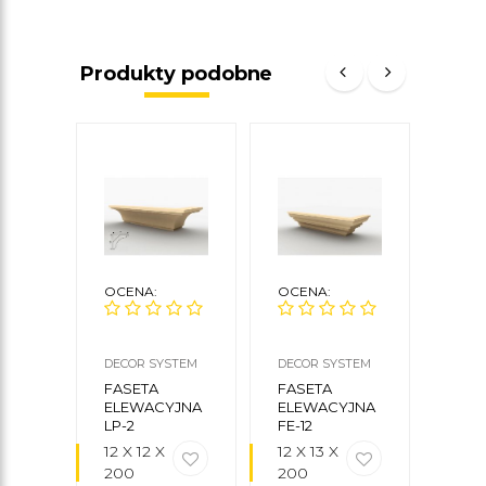
Produkty podobne
OCENA:
OCENA:
OCE
DECOR SYSTEM
DECOR SYSTEM
DECO
FASETA
FASETA
FAS
ELEWACYJNA
ELEWACYJNA
ELE
LP-2
FE-12
LP-9
12 X 12 X
12 X 13 X
10 X
200
200
10,5 