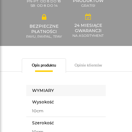
PRODUKTÓW
PN-PT: OD 8 DO 18
SB: OD 8 DO 14
GRATIS!
24 MIESIĄCE
BEZPIECZNE
GWARANCJI
PŁATNOŚCI
NA ASORTYMENT
PAYU, PAYPAL, TPAY
Opis produktu
Opinie klientów
WYMIARY
Wysokość
10cm
Szerokość
10cm