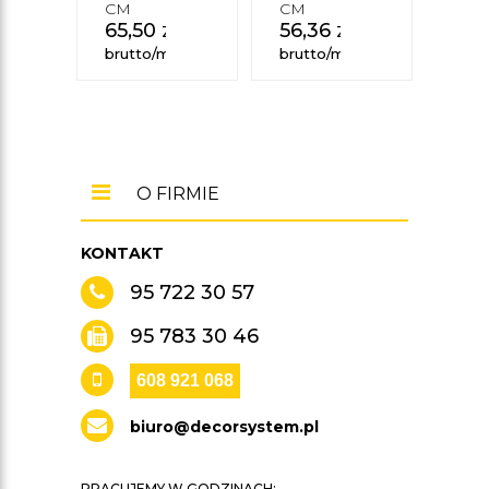
CM
CM
200
65,50
zł
56,36
zł
CM
56,
brutto/mb
brutto/mb
brut
O FIRMIE
KONTAKT
95 722 30 57
95 783 30 46
608 921 068
biuro@decorsystem.pl
PRACUJEMY W GODZINACH: