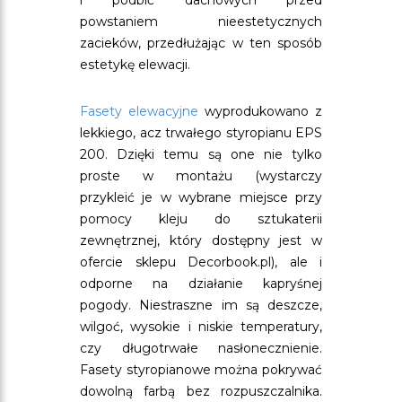
i podbić dachowych przed
powstaniem nieestetycznych
zacieków, przedłużając w ten sposób
estetykę elewacji.
Fasety elewacyjne
wyprodukowano z
lekkiego, acz trwałego styropianu EPS
200. Dzięki temu są one nie tylko
proste w montażu (wystarczy
przykleić je w wybrane miejsce przy
pomocy kleju do sztukaterii
zewnętrznej, który dostępny jest w
ofercie sklepu Decorbook.pl), ale i
odporne na działanie kapryśnej
pogody. Niestraszne im są deszcze,
wilgoć, wysokie i niskie temperatury,
czy długotrwałe nasłonecznienie.
Fasety styropianowe można pokrywać
dowolną farbą bez rozpuszczalnika.