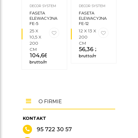
DECOR SYSTEM
DECOR SYSTEM
DECO
FASETA
FASETA
FAS
ELEWACYJNA
ELEWACYJNA
ELE
FE-5
FE-12
FE-8
25 X
12 X 13 X
20 X
10,5 X
200
X 2
200
CM
CM
56,36
zł
102
CM
104,66
zł
brutto/mb
brut
brutto/mb
O FIRMIE
KONTAKT
95 722 30 57