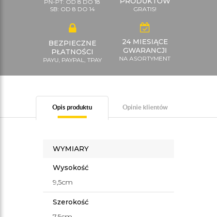
PRODUKTÓW
PN-PT: OD 8 DO 18
SB: OD 8 DO 14
GRATIS!
24 MIESIĄCE
BEZPIECZNE
GWARANCJI
PŁATNOŚCI
NA ASORTYMENT
PAYU, PAYPAL, TPAY
Opis produktu
Opinie klientów
WYMIARY
Wysokość
9,5cm
Szerokość
7,5cm