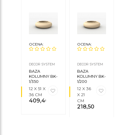
OCENA:
OCENA:
OCE
DECOR SYSTEM
DECOR SYSTEM
DECO
BAZA
BAZA
BAZ
KOLUMNY BK-
KOLUMNY BK-
KOL
1/350
1/200
1/250
12 X 51 X
12 X 36
12 X 
36 CM
X 21
X 26
409,40
zł
CM
CM
218,50
zł
28