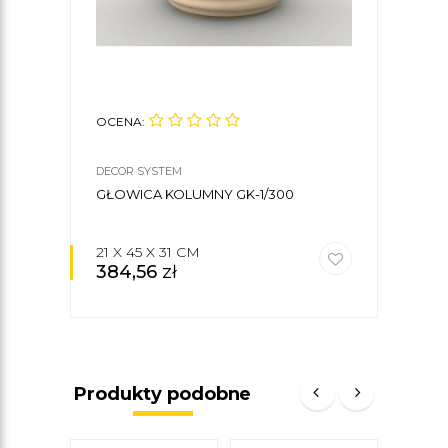
OCENA:
OCE
DECOR SYSTEM
DECO
GŁOWICA KOLUMNY GK-1/300
KOLU
21 X 45 X 31 CM
31 
384,56
zł
38
Produkty podobne