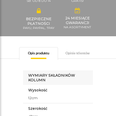
SB: OD 8 DO 14
GRATIS!
24 MIESIĄCE
BEZPIECZNE
GWARANCJI
PŁATNOŚCI
NA ASORTYMENT
PAYU, PAYPAL, TPAY
Opis produktu
Opinie klientów
WYMIARY SKŁADNIKÓW
KOLUMN
Wysokość
12cm
Szerokość