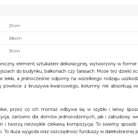
21cm
38cm
31cm
oniczny element sztukaterii dekoracyjnej, wytworzony w formie 
jściach do budynku, balkonach czy tarasach. Może też dzielić ści
e lekki, a jednocześnie odporny na wszelkiego rodzaju uszkod
nej powłoce z kruszywa kwarcowego, kolumny nie absorbują wi
kie, przez co ich montaż odbywa się w szybki i łatwy spo
zycja, zarówno dla domów jednorodzinnych, jak i zabudowy wi
r i tworzą niezwykle ciekawą kompozycję. To świetny sposób na
o. To duża wygoda oraz oszczędność funduszy w dalekobieżnej 