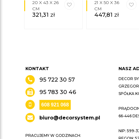
20 X 43 X 26
21 X 50 X 36
CM
CM
321,31
zł
447,81
zł
KONTAKT
NASZ A
95 722 30 57
DECOR SY
GRZEGORZ
95 783 30 46
SPÓŁKA 
608 921 068
PRĄDOCIN 
66-446 D
biuro@decorsystem.pl
NIP: 599-3
PRACUJEMY W GODZINACH:
REGON: 52