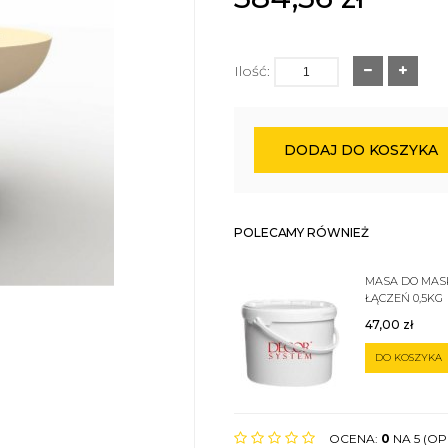
Ilość:
DODAJ DO KOSZYKA
POLECAMY RÓWNIEŻ
MASA DO MA
ŁĄCZEŃ 0,5KG
47,00
zł
DO KOSZYKA
OCENA:
0
NA 5 (OPI