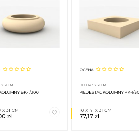
:
OCENA:
SYSTEM
DECOR SYSTEM
KOLUMNY BK-1/300
PIEDESTAŁ KOLUMNY PK-1/3
9 X 31 CM
10 X 41 X 31 CM
,00
zł
77,17
zł