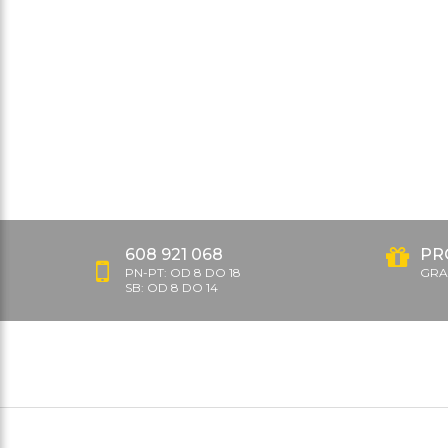
608 921 068
PR
PN-PT: OD 8 DO 18
GRAT
SB: OD 8 DO 14