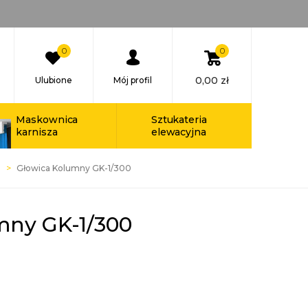
0
0
0,00
zł
Ulubione
Mój profil
Maskownica
Sztukateria
karnisza
elewacyjna
Głowica Kolumny GK-1/300
mny GK-1/300