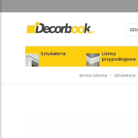
Sztukateria
Listwy
przypodłogowe
Strona Główna
Sztukateria