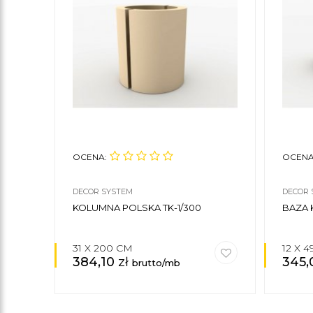
OCENA:
OCENA
DECOR SYSTEM
DECOR 
KOLUMNA POLSKA TK-1/300
BAZA 
31 X 200 CM
12 X 4
384,10
zł
345
brutto/mb