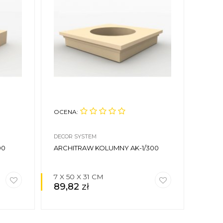
OCENA:
DECOR SYSTEM
00
ARCHITRAW KOLUMNY AK-1/300
7 X 50 X 31 CM
89,82
zł