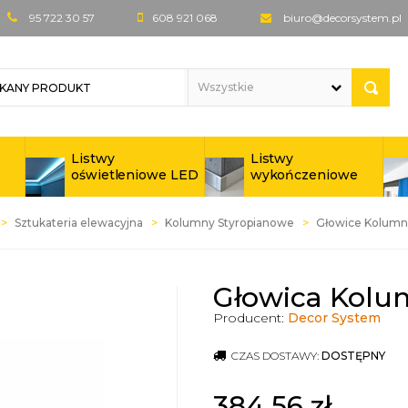
95 722 30 57
608 921 068
biuro@decorsystem.pl
Listwy
Listwy
oświetleniowe LED
wykończeniowe
Sztukateria elewacyjna
Kolumny Styropianowe
Głowice Kolumn
Głowica Kolu
Producent:
Decor System
CZAS DOSTAWY:
DOSTĘPNY
384,56
zł