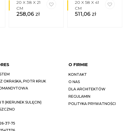
20 X 38 X 21
20 X 58 X 41
CM
CM
258,06
zł
511,06
zł
DRES
O FIRMIE
STEM
KONTAKT
 OKRASKA, PIOTR KRUK
O NAS
KOMANDYTOWA
DLA ARCHITEKTÓW
REGULAMIN
11 (KIERUNEK SULĘCIN)
POLITYKA PRYWATNOŚCI
ESZCZNO
26-37-75
1547376