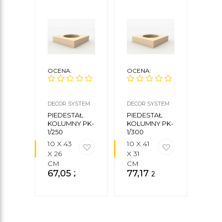
OCENA:
OCENA:
OCE
DECOR SYSTEM
DECOR SYSTEM
DECO
PIEDESTAŁ
PIEDESTAŁ
PIED
KOLUMNY PK-
KOLUMNY PK-
KOL
1/250
1/300
1/350
10 X 43
10 X 41
10 X
X 26
X 31
X 36
CM
CM
CM
67,05
zł
77,17
zł
89