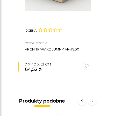
OCENA:
OCE
DECOR SYSTEM
DECO
ARCHITRAW KOLUMNY AK-1/200
KOLU
7 X 40 X 21 CM
21 
64,52
zł
257
Produkty podobne