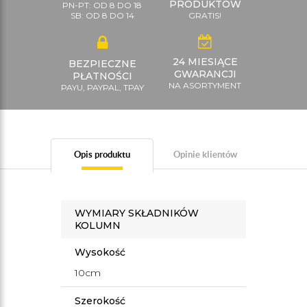
PRODUKTÓW
PN-PT: OD 8 DO 18
SB: OD 8 DO 14
GRATIS!
24 MIESIĄCE
BEZPIECZNE
GWARANCJI
PŁATNOŚCI
NA ASORTYMENT
PAYU, PAYPAL, TPAY
Opis produktu
Opinie klientów
WYMIARY SKŁADNIKÓW
KOLUMN
Wysokość
10cm
Szerokość