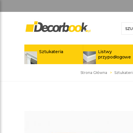
Sztukateria
Listwy
przypodłogowe
Strona Główna
Sztukateri