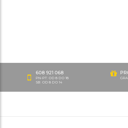
608 921 068
PR
PN-PT: OD 8 DO 18
GRAT
SB: OD 8 DO 14