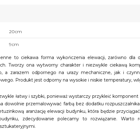
20cm
9cm
kienne to ciekawa forma wykończenia elewacji, zarówno dla
ch. Tworzy ona wytworny charakter i niezwykle ciekawą kom
o, a zarazem odpornego na urazy mechaniczne, jak i czynni
o. Produkt jest odporny na wysokie i niskie temperatury, wilg
ezwykle łatwy i szybki, ponieważ wystarczy przykleić kompone
na dowolnie przemalowywać farbą bez dodatku rozpuszczalnika
etuzinkową aranżację elewacji budynku, która będzie przyciągać
udynku, zdecydowanie polecamy to rozwiązanie. Warto r
ztukateryjnymi.