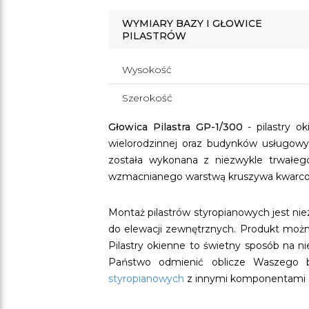
WYMIARY BAZY I GŁOWICE
PILASTRÓW
Wysokość
Szerokość
Głowica Pilastra GP-1/300
- pilastry o
wielorodzinnej oraz budynków usługowy
została wykonana z niezwykle trwałeg
wzmacnianego warstwą kruszywa kwarcoweg
Montaż pilastrów styropianowych jest ni
do elewacji zewnętrznych. Produkt moż
Pilastry okienne to świetny sposób na ni
Państwo odmienić oblicze Waszego b
styropianowych
z innymi komponentami s