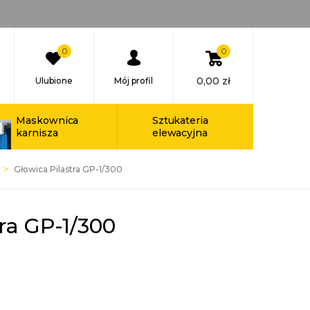
0
0
0,00
zł
Ulubione
Mój profil
Maskownica
Sztukateria
karnisza
elewacyjna
Głowica Pilastra GP-1/300
ra GP-1/300