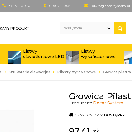
95 722 30 57
608 921 068
biuro@decorsystem.pl
Listwy
Listwy
oświetleniowe LED
wykończeniowe
a
Sztukateria elewacyjna
Pilastry styropianowe
Głowica pilastra
Głowica Pilast
Producent:
Decor System
CZAS DOSTAWY:
DOSTĘPNY
97,41
zł