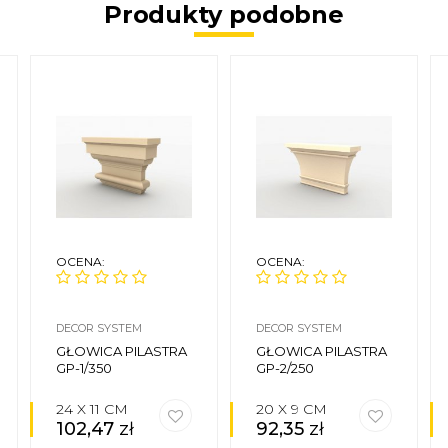
Produkty podobne
OCENA:
OCENA:
DECOR SYSTEM
DECOR SYSTEM
GŁOWICA PILASTRA
GŁOWICA PILASTRA
GP-1/350
GP-2/250
24 X 11 CM
20 X 9 CM
102,47
zł
92,35
zł