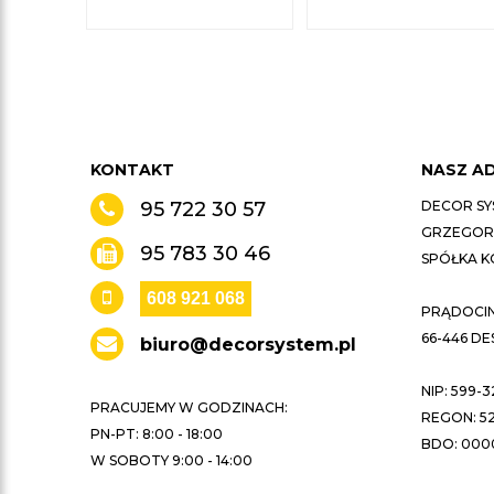
KONTAKT
NASZ A
95 722 30 57
DECOR SY
GRZEGORZ
95 783 30 46
SPÓŁKA 
608 921 068
PRĄDOCIN 
66-446 D
biuro@decorsystem.pl
NIP: 599-3
PRACUJEMY W GODZINACH:
REGON: 52
PN-PT: 8:00 - 18:00
BDO: 000
W SOBOTY 9:00 - 14:00