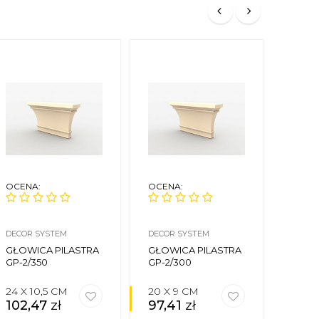
OCENA:
OCENA:
OCEN
DECOR SYSTEM
DECOR SYSTEM
DECOR
GŁOWICA PILASTRA
GŁOWICA PILASTRA
GŁOW
GP-2/350
GP-2/300
GP-1/
24 X 10,5 CM
20 X 9 CM
20 X
102,47
zł
97,41
zł
92,