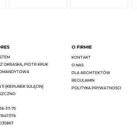
DRES
O FIRMIE
STEM
KONTAKT
 OKRASKA, PIOTR KRUK
O NAS
KOMANDYTOWA
DLA ARCHITEKTÓW
REGULAMIN
11 (KIERUNEK SULĘCIN)
POLITYKA PRYWATNOŚCI
ESZCZNO
26-37-75
1547376
035867