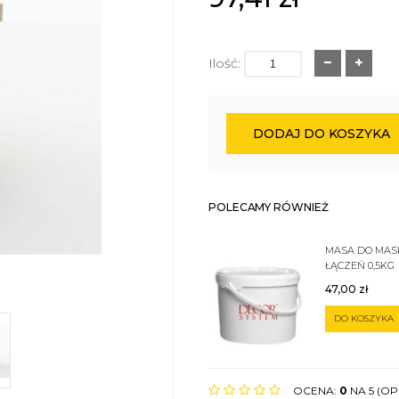
Ilość:
DODAJ DO KOSZYKA
POLECAMY RÓWNIEŻ
MASA DO MA
ŁĄCZEŃ 0,5KG
47,00
zł
DO KOSZYKA
OCENA:
0
NA 5 (OPI