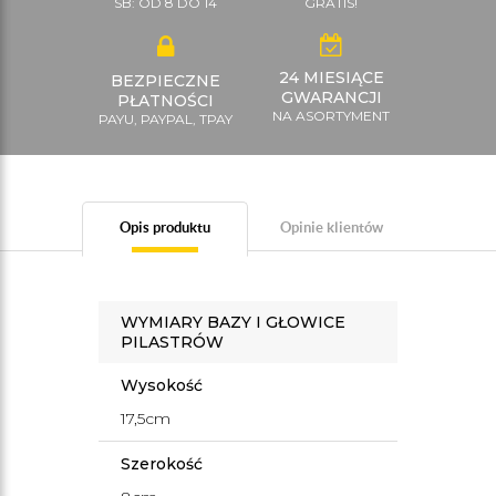
SB: OD 8 DO 14
GRATIS!
24 MIESIĄCE
BEZPIECZNE
GWARANCJI
PŁATNOŚCI
NA ASORTYMENT
PAYU, PAYPAL, TPAY
Opis produktu
Opinie klientów
WYMIARY BAZY I GŁOWICE
PILASTRÓW
Wysokość
17,5cm
Szerokość