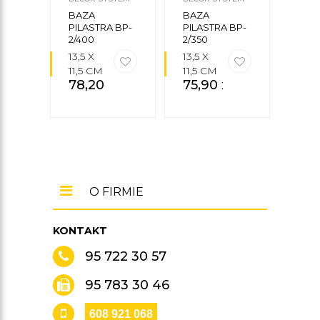
BAZA
BAZA
BAZ
PILASTRA BP-
PILASTRA BP-
PILA
2/400
2/350
1/350
13,5 X
13,5 X
22 X
11,5 CM
11,5 CM
10,5
78,20
zł
75,90
zł
CM
101
O FIRMIE
KONTAKT
95 722 30 57
95 783 30 46
608 921 068