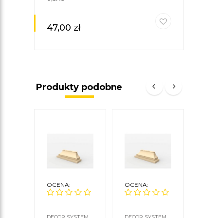
47,00
zł
Produkty podobne
OCENA:
OCENA:
OCE
DECOR SYSTEM
DECOR SYSTEM
DECO