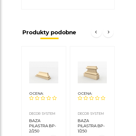
Produkty podobne
OCENA:
OCENA:
OCE
DECOR SYSTEM
DECOR SYSTEM
DECO
BAZA
BAZA
BAZ
PILASTRA BP-
PILASTRA BP-
PILA
2/250
1/250
2/40