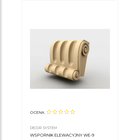
OCENA:
OCE
DECOR SYSTEM
DECO
WSPORNIK ELEWACYJNY WE-9
WSP