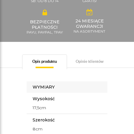
SB: OD 8 DO 14
GRATIS!
24 MIESIĄCE
BEZPIECZNE
GWARANCJI
PŁATNOŚCI
NA ASORTYMENT
PAYU, PAYPAL, TPAY
Opis produktu
Opinie klientów
WYMIARY
Wysokość
17,5cm
Szerokość
8cm